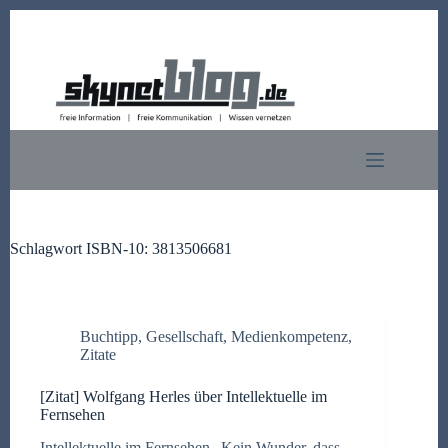
Zum
Inhalt
springen
Schlagwort
ISBN-10: 3813506681
Buchtipp
,
Gesellschaft
,
Medienkompetenz
,
Zitate
[Zitat] Wolfgang Herles über Intellektuelle im
Fernsehen
Intellektuelle im Fernsehen „Kein Wunder, dass