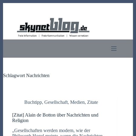
Zum
Inhalt
springen
Schlagwort
Nachrichten
Buchtipp
,
Gesellschaft
,
Medien
,
Zitate
[Zitat] Alain de Botton über Nachrichten und
Religion
„Gesellschaften werden modern, wie der
Philosoph Hegel meinte, wenn die Nachrichten