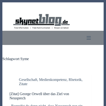
Zum
Inhalt
springen
Schlagwort
Syme
Gesellschaft
,
Medienkompetenz
,
Rhetorik
,
Zitate
[Zitat] George Orwell über das Ziel von
Neusprech
„Begreifst du denn nicht, dass Neusprech nur ein