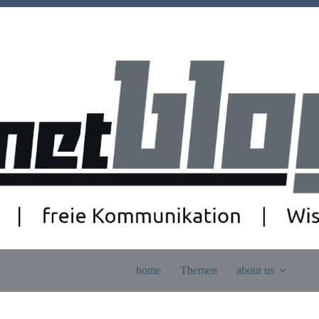
home
Themen
about us