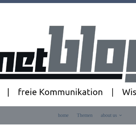
home
Themen
about us