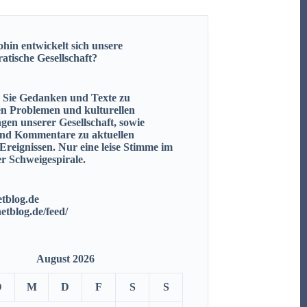
hin entwickelt sich unsere
ratische
Gesellschaft?
n Sie Gedanken und Texte zu
en Problemen und kulturellen
gen unserer Gesellschaft, sowie
nd Kommentare zu aktuellen
 Ereignissen.
Nur eine leise Stimme im
r Schweigespirale.
tblog.de
netblog.de/feed/
August 2026
D
M
D
F
S
S