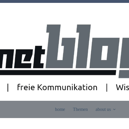
home
Themen
about us