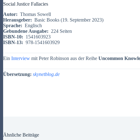
Social Justice Fallacies
Autor:
Thomas Sowell
Herausgeber:
‎
Basic Books (19. September 2023)
Sprache:
‎
Englisch
Gebundene Ausgabe:
‎
224 Seiten
ISBN-10:
‎
1541603923
ISBN-13: ‎
978-1541603929
Ein
Interview
mit Peter Robinson aus der Reihe
Uncommon Knowle
Übersetzung:
skynetblog.de
Ähnliche Beiträge