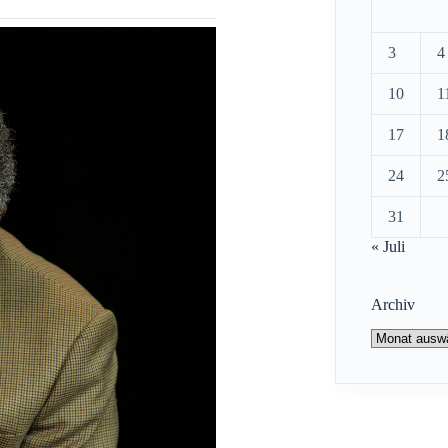
3
4
10
1
17
1
24
2
31
« Juli
Archiv
Archiv