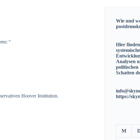
Wie und wo
postdemok
imme.“
Hier finde
systemisch
Entwicklun
Analysen u
politischen
Schatten de
info@skyne
rvativen Hoover Institution.
https://sky
M