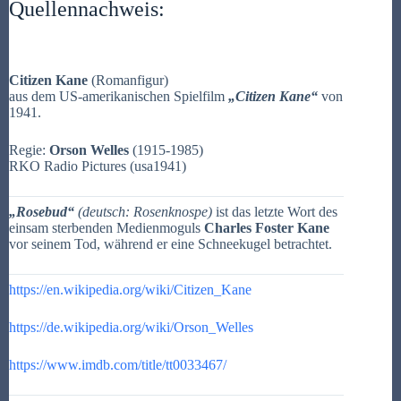
Quellennachweis:
Citizen Kane
(Romanfigur)
aus dem US-amerikanischen Spielfilm
„Citizen Kane“
von
1941.
Regie:
Orson Welles
(1915-1985)
RKO Radio Pictures (usa1941)
„Rosebud“
(deutsch: Rosenknospe)
ist das letzte Wort des
einsam sterbenden Medienmoguls
Charles Foster Kane
vor seinem Tod, während er eine Schneekugel betrachtet.
https://en.wikipedia.org/wiki/Citizen_Kane
https://de.wikipedia.org/wiki/Orson_Welles
https://www.imdb.com/title/tt0033467/