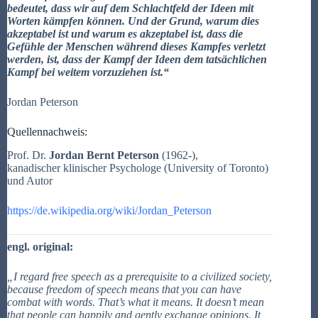
bedeutet, dass wir auf dem Schlachtfeld der Ideen mit
Worten kämpfen können.
Und der Grund, warum dies
akzeptabel ist und warum es akzeptabel ist, dass die
Gefühle der Menschen während dieses Kampfes verletzt
werden, ist, dass der Kampf der Ideen dem tatsächlichen
Kampf bei weitem vorzuziehen ist.
“
Jordan Peterson
Quellennachweis:
Prof. Dr.
Jordan Bernt Peterson
(1962-),
kanadischer klinischer Psychologe (University of Toronto)
und Autor
https://de.wikipedia.org/wiki/Jordan_Peterson
engl. original:
„I regard free speech as a prerequisite to a civilized society,
because freedom of speech means that you can have
combat with words. That’s what it means. It doesn’t mean
that people can happily and gently exchange opinions. It