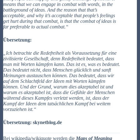
means that we can engage in combat with words, in the
battleground of ideas. And the reason that that’s
acceptable, and why it’s acceptable that people’s feelings
get hurt during that combat, is that the combat of ideas is
far preferable to actual combat.“
Übersetzung:
„Ich betrachte die Redefreiheit als Voraussetzung für eine
zivilisierte Gesellschaft, denn Redefreiheit bedeutet, dass
man mit Worten kämpfen kann. Das ist es, was es bedeutet.
Das bedeutet nicht, dass Menschen glücklich und sanft
Meinungen austauschen können.
Das bedeutet, dass wir
auf dem Schlachtfeld der Ideen mit Worten kämpfen
können.
Und der Grund, warum dies akzeptabel ist und
warum es akzeptabel ist, dass die Gefühle der Menschen
während dieses Kampfes verletzt werden, ist, dass der
Kampf der Ideen dem tatsächlichen Kampf bei weitem
vorzuziehen ist.
“
Übersetzung: skynetblog.de
Bei wikipedia/wikiquote werden die
Maps of Meaning