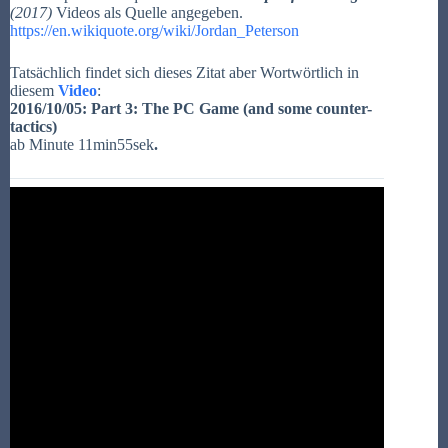
(2017)
Videos als Quelle angegeben.
https://en.wikiquote.org/wiki/Jordan_Peterson
Tatsächlich findet sich dieses Zitat aber Wortwörtlich in
diesem
Video
:
2016/10/05: Part 3: The PC Game (and some counter-
tactics)
ab Minute 11min55sek
.