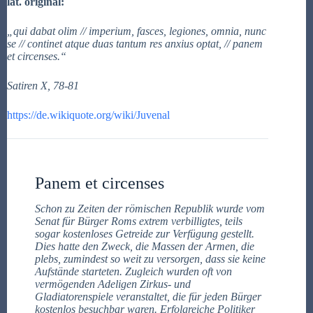
lat. original:
„qui dabat olim // imperium, fasces, legiones, omnia, nunc
se // continet atque duas tantum res anxius optat, // panem
et circenses.“
Satiren X, 78-81
https://de.wikiquote.org/wiki/Juvenal
Panem et circenses
Schon zu Zeiten der römischen Republik wurde vom
Senat für Bürger Roms extrem verbilligtes, teils
sogar kostenloses Getreide zur Verfügung gestellt.
Dies hatte den Zweck, die Massen der Armen, die
plebs, zumindest so weit zu versorgen, dass sie keine
Aufstände starteten. Zugleich wurden oft von
vermögenden Adeligen Zirkus- und
Gladiatorenspiele veranstaltet, die für jeden Bürger
kostenlos besuchbar waren. Erfolgreiche Politiker