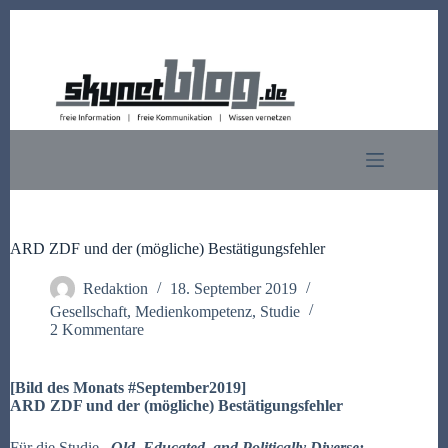
Zum
Inhalt
springen
ARD ZDF und der (mögliche) Bestätigungsfehler
Redaktion
18. September 2019
Gesellschaft
,
Medienkompetenz
,
Studie
2 Kommentare
[Bild des Monats #September2019]
ARD ZDF und der (
mögliche)
Bestätigungsfehler
Für die Studie
„Old, Educated, and Politically Diverse: