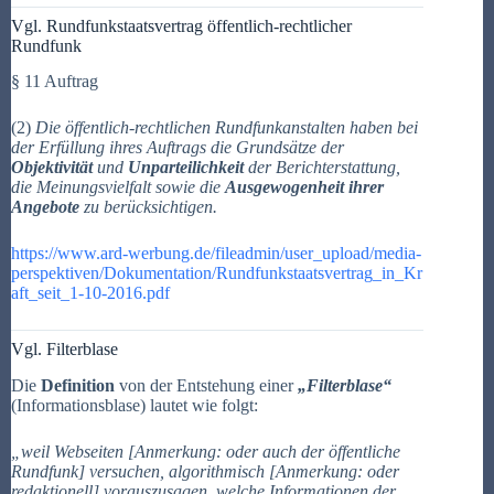
Vgl. Rundfunkstaatsvertrag öffentlich-rechtlicher
Rundfunk
§ 11 Auftrag
(2)
Die öffentlich-rechtlichen Rundfunkanstalten haben bei
der Erfüllung ihres Auftrags die Grundsätze der
Objektivität
und
Unparteilichkeit
der Berichterstattung,
die Meinungsvielfalt sow
ie die
Ausgewogen
heit ihrer
Angebote
zu berücksichtigen.
https://www.ard-werbung.de/fileadmin/user_upload/media-
perspektiven/Dokumentation/Rundfunkstaatsvertrag_in_Kr
aft_seit_1-10-2016.pdf
Vgl. Filterblase
Die
Definition
von der Entstehung einer
„Filterblase“
(Informationsblase) lautet wie folgt:
„weil Webseiten [Anmerkung: oder auch der öffentliche
Rundfunk] versuchen, algorithmisch [Anmerkung: oder
redaktionell] vorauszusagen, welche Informationen der