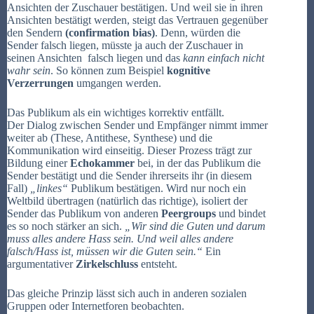
Ansichten der Zuschauer bestätigen. Und weil sie in ihren
Ansichten bestätigt werden, steigt das Vertrauen gegenüber
den Sendern
(
confirmation bias
)
. Denn, würden die
Sender falsch liegen, müsste ja auch der Zuschauer in
seinen Ansichten falsch liegen und das
kann
einfach nicht
wahr sein
. So können zum Beispiel
kognitive
Verzerrungen
umgangen werden.
Das Publikum als ein wichtiges korrektiv entfällt.
Der Dialog zwischen Sender und Empfänger nimmt immer
weiter ab (These, Antithese, Synthese) und die
Kommunikation wird einseitig. Dieser Prozess trägt zur
Bildung einer
Echokammer
bei, in der das Publikum die
Sender bestätigt und die Sender ihrerseits ihr (in diesem
Fall)
„linkes“
Publikum bestätigen. Wird nur noch ein
Weltbild übertragen (natürlich das richtige), isoliert der
Sender das Publikum von anderen
Peergroups
und bindet
es so noch stärker an sich.
„Wir sind die Guten und darum
muss alles andere Hass sein.
Und weil alles andere
falsch/Hass ist, müssen wir die Guten sein.“
Ein
argumentativer
Zirkelschluss
entsteht.
Das gleiche Prinzip lässt sich auch in anderen sozialen
Gruppen oder Internetforen beobachten.