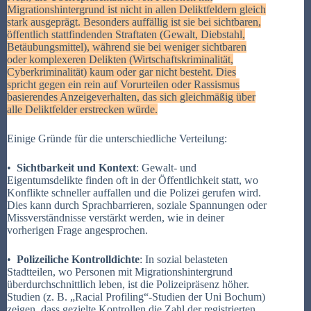
Migrationshintergrund ist nicht in allen Deliktfeldern gleich
stark ausgeprägt. Besonders auffällig ist sie bei sichtbaren,
öffentlich stattfindenden Straftaten (Gewalt, Diebstahl,
Betäubungsmittel), während sie bei weniger sichtbaren
oder komplexeren Delikten (Wirtschaftskriminalität,
Cyberkriminalität) kaum oder gar nicht besteht. Dies
spricht gegen ein rein auf Vorurteilen oder Rassismus
basierendes Anzeigeverhalten, das sich gleichmäßig über
alle Deliktfelder erstrecken würde.
Einige Gründe für die unterschiedliche Verteilung:
•
Sichtbarkeit und Kontext
: Gewalt- und
Eigentumsdelikte finden oft in der Öffentlichkeit statt, wo
Konflikte schneller auffallen und die Polizei gerufen wird.
Dies kann durch Sprachbarrieren, soziale Spannungen oder
Missverständnisse verstärkt werden, wie in deiner
vorherigen Frage angesprochen.
•
Polizeiliche Kontrolldichte
: In sozial belasteten
Stadtteilen, wo Personen mit Migrationshintergrund
überdurchschnittlich leben, ist die Polizeipräsenz höher.
Studien (z. B. „Racial Profiling“-Studien der Uni Bochum)
zeigen, dass gezielte Kontrollen die Zahl der registrierten