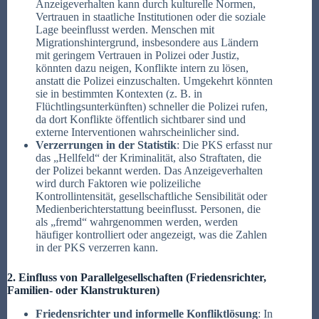
Anzeigeverhalten kann durch kulturelle Normen,
Vertrauen in staatliche Institutionen oder die soziale
Lage beeinflusst werden. Menschen mit
Migrationshintergrund, insbesondere aus Ländern
mit geringem Vertrauen in Polizei oder Justiz,
könnten dazu neigen, Konflikte intern zu lösen,
anstatt die Polizei einzuschalten. Umgekehrt könnten
sie in bestimmten Kontexten (z. B. in
Flüchtlingsunterkünften) schneller die Polizei rufen,
da dort Konflikte öffentlich sichtbarer sind und
externe Interventionen wahrscheinlicher sind.
Verzerrungen in der Statistik
: Die PKS erfasst nur
das „Hellfeld“ der Kriminalität, also Straftaten, die
der Polizei bekannt werden. Das Anzeigeverhalten
wird durch Faktoren wie polizeiliche
Kontrollintensität, gesellschaftliche Sensibilität oder
Medienberichterstattung beeinflusst. Personen, die
als „fremd“ wahrgenommen werden, werden
häufiger kontrolliert oder angezeigt, was die Zahlen
in der PKS verzerren kann.
2. Einfluss von Parallelgesellschaften (Friedensrichter,
Familien- oder Klanstrukturen)
Friedensrichter und informelle Konfliktlösung
: In