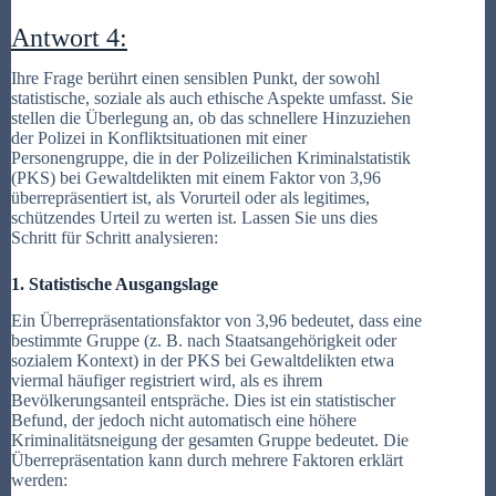
Antwort 4:
Ihre Frage berührt einen sensiblen Punkt, der sowohl
statistische, soziale als auch ethische Aspekte umfasst. Sie
stellen die Überlegung an, ob das schnellere Hinzuziehen
der Polizei in Konfliktsituationen mit einer
Personengruppe, die in der Polizeilichen Kriminalstatistik
(PKS) bei Gewaltdelikten mit einem Faktor von 3,96
überrepräsentiert ist, als Vorurteil oder als legitimes,
schützendes Urteil zu werten ist. Lassen Sie uns dies
Schritt für Schritt analysieren:
1. Statistische Ausgangslage
Ein Überrepräsentationsfaktor von 3,96 bedeutet, dass eine
bestimmte Gruppe (z. B. nach Staatsangehörigkeit oder
sozialem Kontext) in der PKS bei Gewaltdelikten etwa
viermal häufiger registriert wird, als es ihrem
Bevölkerungsanteil entspräche. Dies ist ein statistischer
Befund, der jedoch nicht automatisch eine höhere
Kriminalitätsneigung der gesamten Gruppe bedeutet. Die
Überrepräsentation kann durch mehrere Faktoren erklärt
werden: