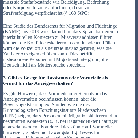
muss sie Straftatbestände wie Beleidigung, Bedrohung
oder Körperverletzung aufnehmen, da sie zur
Strafverfolgung verpflichtet ist (§ 163 StPO).
Eine Studie des Bundesamts für Migration und Flüchtlinge
(BAMF) aus 2019 wies darauf hin, dass Sprachbarrieren in
interkulturellen Kontexten zu Missverständnissen führen
können, die Konflikte eskalieren lassen. In solchen Fällen
wird die Polizei oft als neutrale Instanz gerufen, was die
Zahl der Anzeigen erhöhen kann. Dies betrifft
insbesondere Personen mit Migrationshintergrund, die
Deutsch nicht als Muttersprache sprechen.
3. Gibt es Belege für Rassismus oder Vorurteile als
Grund für das Anzeigeverhalten?
Es gibt Hinweise, dass Vorurteile oder Stereotype das
Anzeigeverhalten beeinflussen können, aber die
Beweislage ist komplex. Studien wie die des
Kriminologischen Forschungsinstituts Niedersachsen
(KFN) zeigen, dass Personen mit Migrationshintergrund in
bestimmten Kontexten (z. B. bei Bagatelldelikten) häufiger
angezeigt werden als andere. Dies könnte auf Vorurteile
hinweisen, ist aber nicht zwangsläufig Beweis für
Rassismus. Faktoren wie soziale Spannungen,