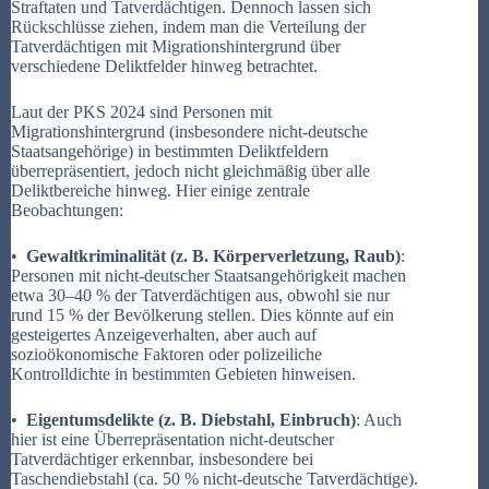
Straftaten und Tatverdächtigen. Dennoch lassen sich
Rückschlüsse ziehen, indem man die Verteilung der
Tatverdächtigen mit Migrationshintergrund über
verschiedene Deliktfelder hinweg betrachtet.
Laut der PKS 2024 sind Personen mit
Migrationshintergrund (insbesondere nicht-deutsche
Staatsangehörige) in bestimmten Deliktfeldern
überrepräsentiert, jedoch nicht gleichmäßig über alle
Deliktbereiche hinweg. Hier einige zentrale
Beobachtungen:
•
Gewaltkriminalität (z. B. Körperverletzung, Raub)
:
Personen mit nicht-deutscher Staatsangehörigkeit machen
etwa 30–40 % der Tatverdächtigen aus, obwohl sie nur
rund 15 % der Bevölkerung stellen. Dies könnte auf ein
gesteigertes Anzeigeverhalten, aber auch auf
sozioökonomische Faktoren oder polizeiliche
Kontrolldichte in bestimmten Gebieten hinweisen.
•
Eigentumsdelikte (z. B. Diebstahl, Einbruch)
: Auch
hier ist eine Überrepräsentation nicht-deutscher
Tatverdächtiger erkennbar, insbesondere bei
Taschendiebstahl (ca. 50 % nicht-deutsche Tatverdächtige).