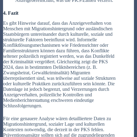
Anzeigebereitschaft, was die PKS-Zahlen verzerrt.
4. Fazit
Es gibt Hinweise darauf, dass das Anzeigeverhalten von
Menschen mit Migrationshintergrund oder ausländischen
Staatsbürgern untereinander durch kulturelle, soziale und
strukturelle Faktoren beeinflusst wird. Informelle
Konfliktlösungsmechanismen wie Friedensrichter oder
Familienstrukturen können dazu führen, dass Konflikte
seltener polizeilich registriert werden, was das Dunkelfeld
der Kriminalität vergrößert. Gleichzeitig zeigt die PKS
2024, dass in bestimmten Deliktsbereichen (z. B.
Zwangsheirat, Gewaltkriminalität) Migranten
überrepräsentiert sind, was teilweise auf soziale Strukturen
oder kulturelle Praktiken zurückzuführen sein könnte. Die
Datenlage ist jedoch begrenzt, und Verzerrungen durch
Anzeigeverhalten, polizeiliche Kontrollen und
Medienberichterstattung erschweren eindeutige
Schlussfolgerungen.
Für eine genauere Analyse wären detailliertere Daten zu
Migrationshintergrund, sozialer Lage und kulturellen
Kontexten notwendig, die derzeit in der PKS fehlen.
Präventionsansätze sollten sich auf die zugrundeliegenden