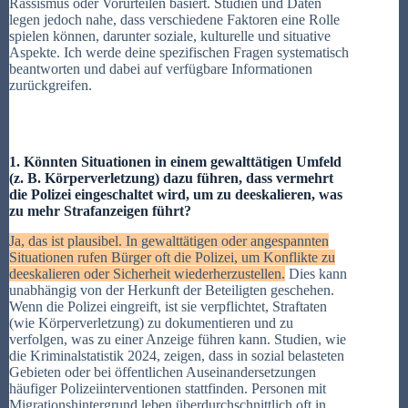
Rassismus oder Vorurteilen basiert. Studien und Daten
legen jedoch nahe, dass verschiedene Faktoren eine Rolle
spielen können, darunter soziale, kulturelle und situative
Aspekte. Ich werde deine spezifischen Fragen systematisch
beantworten und dabei auf verfügbare Informationen
zurückgreifen.
1. Könnten Situationen in einem gewalttätigen Umfeld
(z. B. Körperverletzung) dazu führen, dass vermehrt
die Polizei eingeschaltet wird, um zu deeskalieren, was
zu mehr Strafanzeigen führt?
Ja, das ist plausibel. In gewalttätigen oder angespannten
Situationen rufen Bürger oft die Polizei, um Konflikte zu
deeskalieren oder Sicherheit wiederherzustellen.
Dies kann
unabhängig von der Herkunft der Beteiligten geschehen.
Wenn die Polizei eingreift, ist sie verpflichtet, Straftaten
(wie Körperverletzung) zu dokumentieren und zu
verfolgen, was zu einer Anzeige führen kann. Studien, wie
die Kriminalstatistik 2024, zeigen, dass in sozial belasteten
Gebieten oder bei öffentlichen Auseinandersetzungen
häufiger Polizeiinterventionen stattfinden. Personen mit
Migrationshintergrund leben überdurchschnittlich oft in