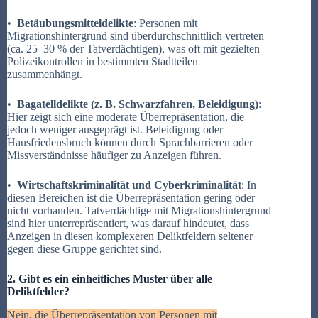
•
Betäubungsmitteldelikte
: Personen mit
Migrationshintergrund sind überdurchschnittlich vertreten
(ca. 25–30 % der Tatverdächtigen), was oft mit gezielten
Polizeikontrollen in bestimmten Stadtteilen
zusammenhängt.
•
Bagatelldelikte (z. B. Schwarzfahren, Beleidigung)
:
Hier zeigt sich eine moderate Überrepräsentation, die
jedoch weniger ausgeprägt ist. Beleidigung oder
Hausfriedensbruch können durch Sprachbarrieren oder
Missverständnisse häufiger zu Anzeigen führen.
•
Wirtschaftskriminalität und Cyberkriminalität
: In
diesen Bereichen ist die Überrepräsentation gering oder
nicht vorhanden. Tatverdächtige mit Migrationshintergrund
sind hier unterrepräsentiert, was darauf hindeutet, dass
Anzeigen in diesen komplexeren Deliktfeldern seltener
gegen diese Gruppe gerichtet sind.
2. Gibt es ein einheitliches Muster über alle
Deliktfelder?
Nein, die Überrepräsentation von Personen mit