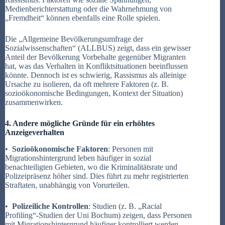
Medienberichterstattung oder die Wahrnehmung von
„Fremdheit“ können ebenfalls eine Rolle spielen.
Die „Allgemeine Bevölkerungsumfrage der
Sozialwissenschaften“ (ALLBUS) zeigt, dass ein gewisser
Anteil der Bevölkerung Vorbehalte gegenüber Migranten
hat, was das Verhalten in Konfliktsituationen beeinflussen
könnte. Dennoch ist es schwierig, Rassismus als alleinige
Ursache zu isolieren, da oft mehrere Faktoren (z. B.
sozioökonomische Bedingungen, Kontext der Situation)
zusammenwirken.
4. Andere mögliche Gründe für ein erhöhtes
Anzeigeverhalten
•
Sozioökonomische Faktoren
: Personen mit
Migrationshintergrund leben häufiger in sozial
benachteiligten Gebieten, wo die Kriminalitätsrate und
Polizeipräsenz höher sind. Dies führt zu mehr registrierten
Straftaten, unabhängig von Vorurteilen.
•
Polizeiliche Kontrollen
: Studien (z. B. „Racial
Profiling“-Studien der Uni Bochum) zeigen, dass Personen
mit Migrationshintergrund häufiger kontrolliert werden.