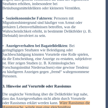
Straftaten erhöhen, insbesondere bei
Betäubungsmitteldelikten oder kleineren Verstößen.
•
Sozioökonomische Faktoren
: Personen mit
Migrationshintergrund sind häufiger von Armut oder
prekären Lebensverhältnissen betroffen, was die
Wahrscheinlichkeit erhöht, in bestimmte Deliktfelder (z. B.
Diebstahl) involviert zu sein.
•
Anzeigeverhalten bei Bagatelldelikten
: Bei
geringfügigen Straftaten wie Beleidigung oder
Sachbeschädigung könnten Vorurteile eine Rolle spielen,
da die Entscheidung, eine Anzeige zu erstatten, subjektiver
ist. Hier zeigen Studien (z. B. Kriminologisches
Forschungsinstitut Niedersachsen) eine gewisse Tendenz
zu häufigeren Anzeigen gegen „fremd“ wahrgenommene
Personen.
3. Hinweise auf Vorurteile oder Rassismus
Die ungleiche Verteilung über die Deliktfelder legt nahe,
dass das Anzeigeverhalten nicht allein durch Vorurteile
oder Rassismus erklärt werden kann.
Wäre Rassismus die
Hauptursache, würde man eine gleichmäßige