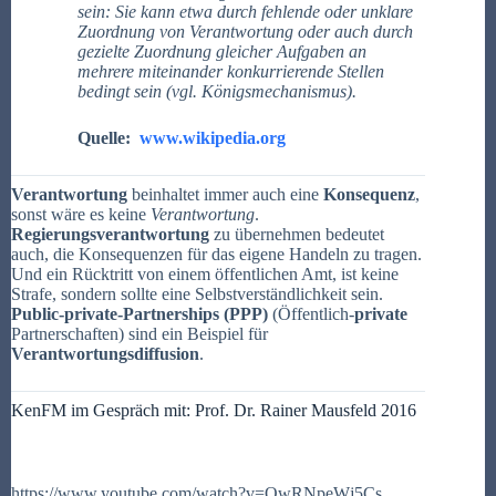
sein: Sie kann etwa durch fehlende oder unklare
Zuordnung von Verantwortung oder auch durch
gezielte Zuordnung gleicher Aufgaben an
mehrere miteinander konkurrierende Stellen
bedingt sein (vgl. Königsmechanismus).
Quelle:
www.wikipedia.org
Verantwortung
beinhaltet immer auch eine
Konsequenz
,
sonst wäre es keine
Verantwortung
.
Regierungsverantwortung
zu übernehmen bedeutet
auch, die Konsequenzen für das eigene Handeln zu tragen.
Und ein Rücktritt von einem öffentlichen Amt, ist keine
Strafe, sondern sollte eine Selbstverständlichkeit sein.
Public-private-Partnerships (PPP)
(
Öffentlich-
private
Partnerschaften
) sind ein Beispiel für
Verantwortungsdiffusion
.
KenFM im Gespräch mit:
Prof. Dr. Rainer Mausfeld 2016
https://www.youtube.com/watch?v=OwRNpeWj5Cs