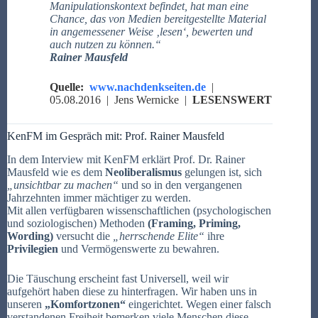
Manipulationskontext befindet, hat man eine
Chance, das von Medien bereitgestellte Material
in angemessener Weise ‚lesen‘, bewerten und
auch nutzen zu können.“
Rainer Mausfeld
Quelle:
www.nachdenkseiten.de
|
05.08.2016 |
Jens Wernicke |
LESENSWERT
KenFM im Gespräch mit: Prof. Rainer Mausfeld
In dem Interview mit KenFM erklärt
Prof. Dr. Rainer
Mausfeld
wie es dem
Neoliberalismus
gelungen ist, sich
„unsichtbar zu machen“
und so in den vergangenen
Jahrzehnten immer mächtiger zu werden.
Mit allen verfügbaren wissenschaftlichen (psychologischen
und soziologischen) Methoden
(Framing, Priming,
Wording)
versucht die
„herrschende Elite“
ihre
Privilegien
und Vermögenswerte zu bewahren.
Die Täuschung erscheint fast Universell, weil wir
aufgehört haben diese zu hinterfragen. Wir haben uns in
unseren
„Komfortzonen“
eingerichtet. Wegen einer falsch
verstandenen Freiheit bemerken viele Menschen diese