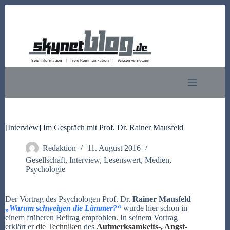
Zum
Inhalt
springen
[Interview] Im Gespräch mit Prof. Dr. Rainer Mausfeld
Redaktion
11. August 2016
Gesellschaft
,
Interview
,
Lesenswert
,
Medien
,
Psychologie
Der Vortrag des Psychologen
Prof. Dr.
Rainer Mausfeld
„Warum schweigen die Lämmer?“
wurde hier schon in
einem früheren Beitrag empfohlen. In seinem Vortrag
erklärt er
die Techniken
des
Aufmerksamkeits-, Angst-