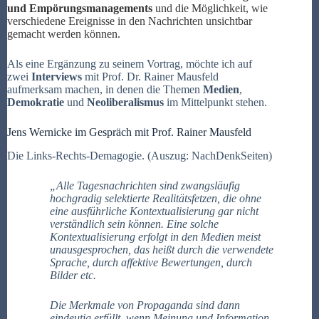
und Empörungsmanagements
und die Möglichkeit, wie
verschiedene Ereignisse in den Nachrichten unsichtbar
gemacht werden können.
Als eine Ergänzung zu seinem
Vortrag
, möchte ich auf
zwei
Interviews
mit
Prof. Dr. Rainer Mausfeld
aufmerksam machen, in denen die Themen
Medien
,
Demokratie
und
Neoliberalismus
im Mittelpunkt stehen.
Jens Wernicke im Gespräch mit Prof. Rainer Mausfeld
Die Links-Rechts-Demagogie. (Auszug: NachDenkSeiten)
„Alle Tagesnachrichten sind zwangsläufig
hochgradig selektierte Realitätsfetzen, die ohne
eine ausführliche Kontextualisierung gar nicht
verständlich sein können. Eine solche
Kontextualisierung erfolgt in den Medien meist
unausgesprochen, das heißt durch die verwendete
Sprache, durch affektive Bewertungen, durch
Bilder etc.
Die Merkmale von Propaganda sind dann
eindeutig erfüllt, wenn Meinung und Information