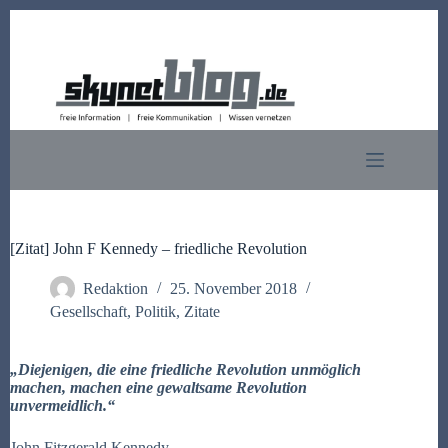
Zum
Inhalt
springen
[Zitat] John F Kennedy – friedliche Revolution
Redaktion
25. November 2018
Gesellschaft
,
Politik
,
Zitate
„Diejenigen, die eine friedliche Revolution unmöglich
machen, machen eine gewaltsame Revolution
unvermeidlich.“
John Fitzgerald Kennedy