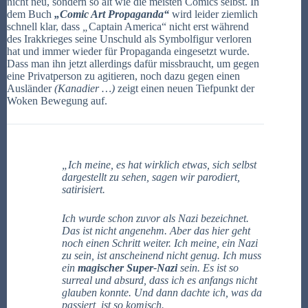
nicht neu, sondern so alt wie die meisten Comics selbst. In
dem Buch
„Comic Art Propaganda“
wird leider ziemlich
schnell klar, dass
„
Captain America“ nicht erst während
des Irakkrieges seine Unschuld als Symbolfigur verloren
hat und immer wieder für Propaganda eingesetzt wurde.
Dass man ihn jetzt allerdings dafür missbraucht, um gegen
eine Privatperson zu agitieren, noch dazu gegen einen
Ausländer
(Kanadier …)
zeigt einen neuen Tiefpunkt der
Woken Bewegung auf.
„Ich meine, es hat wirklich etwas, sich selbst
dargestellt zu sehen, sagen wir parodiert,
satirisiert.
Ich wurde schon zuvor als Nazi bezeichnet.
Das ist nicht angenehm. Aber das hier geht
noch einen Schritt weiter. Ich meine, ein Nazi
zu sein, ist anscheinend nicht genug. Ich muss
ein
magischer Super-Nazi
sein. Es ist so
surreal und absurd, dass ich es anfangs nicht
glauben konnte. Und dann dachte ich, was da
passiert, ist so komisch.