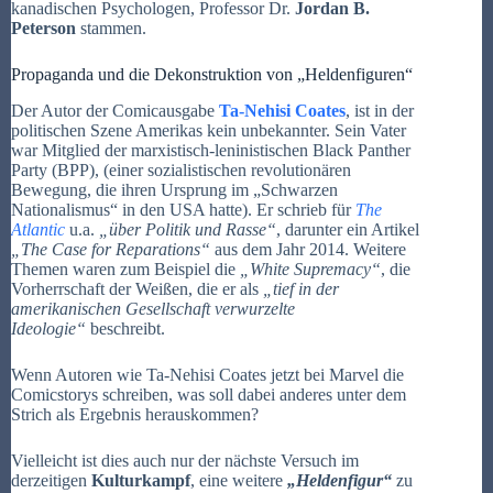
kanadischen Psychologen, Professor Dr.
Jordan B.
Peterson
stammen.
Propaganda und die Dekonstruktion von „Heldenfiguren“
Der Autor der Comicausgabe
Ta-Nehisi Coates
, ist in der
politischen Szene Amerikas kein unbekannter. Sein Vater
war Mitglied der marxistisch-leninistischen Black Panther
Party (BPP), (einer sozialistischen revolutionären
Bewegung, die ihren Ursprung im „Schwarzen
Nationalismus“ in den USA hatte). Er schrieb für
The
Atlantic
u.a.
„über Politik und Rasse“
, darunter ein Artikel
„
The Case for Reparations“
aus dem Jahr 2014. Weitere
Themen waren zum Beispiel die
„White Supremacy“
, die
Vorherrschaft der Weißen, die er als
„tief in der
amerikanischen Gesellschaft verwurzelte
Ideologie“
beschreibt.
Wenn Autoren wie Ta-Nehisi Coates jetzt bei Marvel die
Comicstorys schreiben, was soll dabei anderes unter dem
Strich als Ergebnis herauskommen?
Vielleicht ist dies auch nur der nächste Versuch im
derzeitigen
Kulturkampf
, eine weitere
„Heldenfigur“
zu