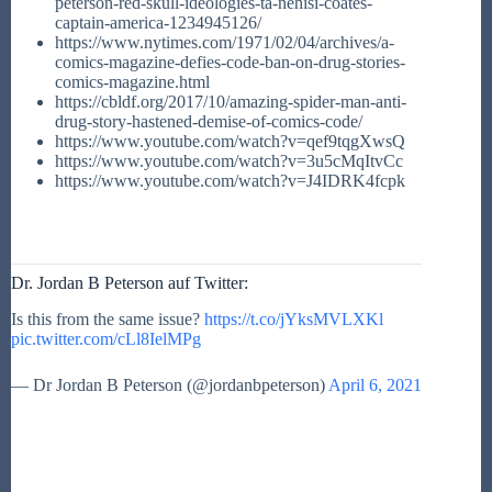
peterson-red-skull-ideologies-ta-nehisi-coates-
captain-america-1234945126/
https://www.nytimes.com/1971/02/04/archives/a-
comics-magazine-defies-code-ban-on-drug-stories-
comics-magazine.html
https://cbldf.org/2017/10/amazing-spider-man-anti-
drug-story-hastened-demise-of-comics-code/
https://www.youtube.com/watch?v=qef9tqgXwsQ
https://www.youtube.com/watch?v=3u5cMqItvCc
https://www.youtube.com/watch?v=J4IDRK4fcpk
Dr. Jordan B Peterson auf Twitter:
Is this from the same issue?
https://t.co/jYksMVLXKl
pic.twitter.com/cLl8IelMPg
— Dr Jordan B Peterson (@jordanbpeterson)
April 6, 2021