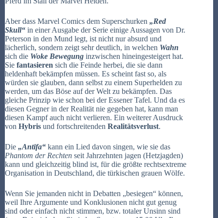
Pferd im Stall der Marvel Helden.
Aber dass Marvel Comics dem Superschurken
„Red
Skull“
in einer Ausgabe der Serie einige Aussagen von Dr.
Peterson in den Mund legt, ist nicht nur absurd und
lächerlich, sondern zeigt sehr deutlich, in welchen
Wahn
sich die
Woke Bewegung
inzwischen hineingesteigert hat.
Sie
fantasieren
sich die Feinde herbei, die sie dann
heldenhaft bekämpfen müssen. Es scheint fast so, als
würden sie glauben, dann selbst zu einem Superhelden zu
werden, um das Böse auf der Welt zu bekämpfen. Das
gleiche Prinzip wie schon bei der Essener Tafel. Und da es
diesen Gegner in der Realität nie gegeben hat, kann man
diesen Kampf auch nicht verlieren. Ein weiterer Ausdruck
von
Hybris
und fortschreitenden
Realitätsverlust
.
Die
„Antifa“
kann ein Lied davon singen, wie sie das
Phantom der Rechten
seit Jahrzehnten jagen (Hetzjagden)
kann und gleichzeitig blind ist, für die größte rechtsextreme
Organisation in Deutschland, die türkischen grauen Wölfe.
Wenn Sie jemanden nicht in Debatten „besiegen“ können,
weil Ihre Argumente und Konklusionen nicht gut genug
sind oder einfach nicht stimmen, bzw. totaler Unsinn sind