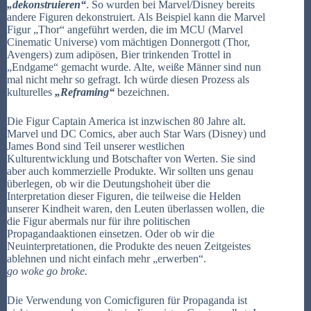
„dekonstruieren“
. So wurden bei Marvel/Disney bereits
andere Figuren dekonstruiert. Als Beispiel kann die Marvel
Figur „Thor“ angeführt werden, die im MCU (Marvel
Cinematic Universe) vom mächtigen Donnergott (Thor,
Avengers) zum adipösen, Bier trinkenden Trottel in
„Endgame“ gemacht wurde. Alte, weiße Männer sind nun
mal nicht mehr so gefragt. Ich würde diesen Prozess als
kulturelles
„Reframing“
bezeichnen.
Die Figur Captain America ist inzwischen 80 Jahre alt.
Marvel und DC Comics, aber auch Star Wars (Disney) und
James Bond sind Teil unserer westlichen
Kulturentwicklung und Botschafter von Werten. Sie sind
aber auch kommerzielle Produkte. Wir sollten uns genau
überlegen, ob wir die Deutungshoheit über die
Interpretation dieser Figuren, die teilweise die Helden
unserer Kindheit waren, den Leuten überlassen wollen, die
die Figur abermals nur für ihre politischen
Propagandaaktionen einsetzen. Oder ob wir die
Neuinterpretationen, die Produkte des neuen Zeitgeistes
ablehnen und nicht einfach mehr „erwerben“.
go woke go broke.
Die Verwendung von Comicfiguren für Propaganda ist