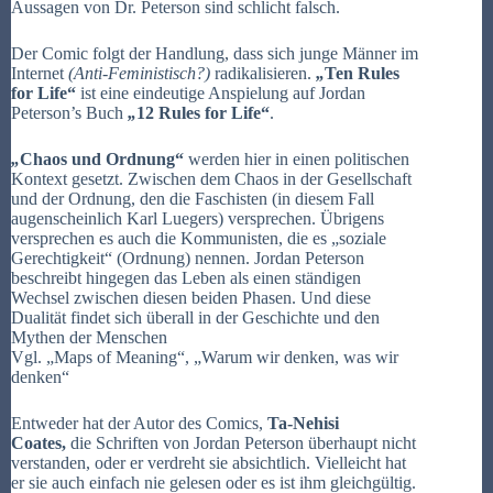
Aussagen von Dr. Peterson sind schlicht falsch.
Der Comic folgt der Handlung, dass sich junge Männer im
Internet
(Anti-Feministisch?)
radikalisieren.
„
Ten Rules
for Life“
ist eine eindeutige Anspielung auf Jordan
Peterson’s Buch
„
12 Rules for Life“
.
„
Chaos und Ordnung“
werden hier in einen politischen
Kontext gesetzt. Zwischen dem Chaos in der Gesellschaft
und der Ordnung, den die Faschisten (in diesem Fall
augenscheinlich Karl Luegers) versprechen. Übrigens
versprechen es auch die Kommunisten, die es „soziale
Gerechtigkeit“ (Ordnung) nennen. Jordan Peterson
beschreibt hingegen das Leben als einen ständigen
Wechsel zwischen diesen beiden Phasen. Und diese
Dualität findet sich überall in der Geschichte und den
Mythen der Menschen
Vgl. „Maps of Meaning“, „Warum wir denken, was wir
denken“
Entweder hat der Autor des Comics,
Ta-Nehisi
Coates,
die Schriften von Jordan Peterson überhaupt nicht
verstanden, oder er verdreht sie absichtlich. Vielleicht hat
er sie auch einfach nie gelesen oder es ist ihm gleichgültig.