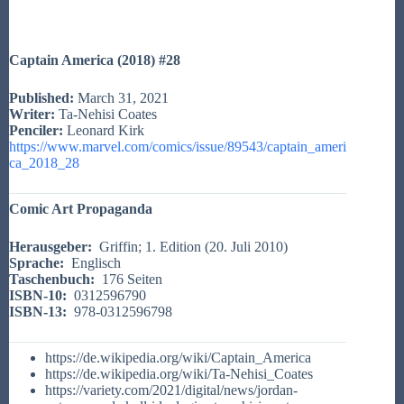
Captain America (2018) #28
Published:
March 31, 2021
Writer:
Ta-Nehisi Coates
Penciler:
Leonard Kirk
https://www.marvel.com/comics/issue/89543/captain_ameri
ca_2018_28
Comic Art Propaganda
Herausgeber: ‎
Griffin; 1. Edition (20. Juli 2010)
Sprache:
‎
Englisch
Taschenbuch:
‎
176 Seiten
ISBN-10:
‎
0312596790
ISBN-13:
‎
978-0312596798
https://de.wikipedia.org/wiki/Captain_America
https://de.wikipedia.org/wiki/Ta-Nehisi_Coates
https://variety.com/2021/digital/news/jordan-