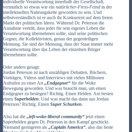
individuelle Verantwortung innerhalb der Gesellschaft,
vermutlich so etwas wie ein
natürlicher-Fress-Feind
in der
intellektuellen Nahrungskette geworden zu sein. Und
selbstverständlich ist er auch ihr Konkurrent auf dem freien
Markt der politischen Ideen. Während Dr. Peterson die
Annahme vertritt, dass jeder für sein eigenes Leben die
Verantwortung übernehmen sollte, sind seine politischen
Gegner, die Kollektivisten, genau der gegenteiligen
Meinung. Sie sind der Meinung, dass der Staat immer mehr
Verantwortung über das Leben der einzelnen Bürger
übernehmen sollte.
Oder anders gesagt:
Jordan Peterson ist nach unzähligen Debatten, Büchern,
Vorträgen, Videos und Interviews mit vielen Millionen
Aufrufen zu einer Art
„Endgegner“
für die Woke
Bewegung geworden. Und was braucht man, um einen
Endgegner zu besiegen? Richtig. Einen Helden. Am besten
einen
Superhelden
. Und was macht das dann aus Jordan
Peterson? Richtig. Einen
Super Schurken
.
Also hat die
„left-woke-liberal community“
jetzt einen
Superhelden gegen Dr. Peterson in den Kampf geschickt.
Niemand geringeren als
„Captain America“
, also das beste