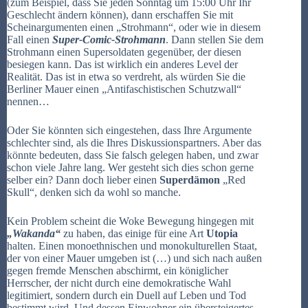
(zum Beispiel, dass Sie jeden Sonntag um 15:00 Uhr Ihr
Geschlecht ändern können), dann erschaffen Sie mit
Scheinargumenten einen „Strohmann“, oder wie in diesem
Fall einen
Super-Comic-Strohmann
. Dann stellen Sie dem
Strohmann einen Supersoldaten gegenüber, der diesen
besiegen kann. Das ist wirklich ein anderes Level der
Realität. Das ist in etwa so verdreht, als würden Sie die
Berliner Mauer einen „Antifaschistischen Schutzwall“
nennen…
Oder Sie könnten sich eingestehen, dass Ihre Argumente
schlechter sind, als die Ihres Diskussionspartners. Aber das
könnte bedeuten, dass Sie falsch gelegen haben, und zwar
schon viele Jahre lang. Wer gesteht sich dies schon gerne
selber ein? Dann doch lieber einen
Superdämon
„Red
Skull“, denken sich da wohl so manche.
Kein Problem scheint die Woke Bewegung hingegen mit
„Wakanda“
zu haben, das einige für eine Art
Utopia
halten. Einen monoethnischen und monokulturellen Staat,
der von einer Mauer umgeben ist (…) und sich nach außen
gegen fremde Menschen abschirmt, ein königlicher
Herrscher, der nicht durch eine demokratische Wahl
legitimiert, sondern durch ein Duell auf Leben und Tod
bestimmt wird. Und dessen Einwohner ein übersteigertes