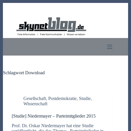
Zum
Inhalt
springen
Schlagwort
Download
Gesellschaft
,
Postdemokratie
,
Studie
,
Wissenschaft
[Studie] Niedermayer – Parteimitglieder 2015
Prof. Dr. Oskar Niedermayer hat eine Studie
veröffentlicht, die das Thema: „Parteimitglieder in