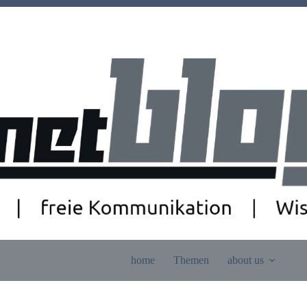
home
Themen
about us