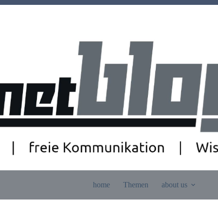
home
Themen
about us