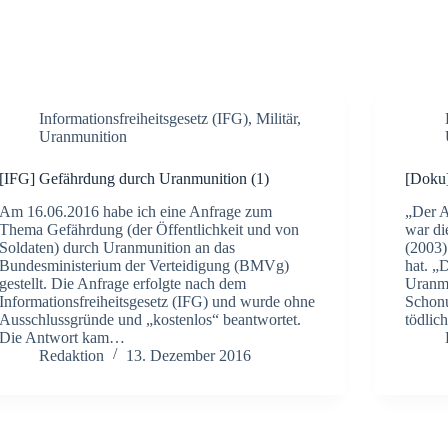
Informationsfreiheitsgesetz (IFG)
,
Militär
,
Uranmunition
[IFG] Gefährdung durch Uranmunition (1)
[Doku
Am 16.06.2016 habe ich eine Anfrage zum
„Der A
Thema Gefährdung (der Öffentlichkeit und von
war di
Soldaten) durch Uranmunition an das
(2003)
Bundesministerium der Verteidigung (BMVg)
hat. „
gestellt. Die Anfrage erfolgte nach dem
Uranmu
Informationsfreiheitsgesetz (IFG) und wurde ohne
Schonu
Ausschlussgründe und „kostenlos“ beantwortet.
tödli
Die Antwort kam…
Redaktion
13. Dezember 2016