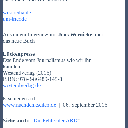
wikipedia.de
uni-trier.de
Aus einem Interview mit
Jens Wernicke
über
das neue Buch
Lückenpresse
Das Ende vom Journalismus wie wir ihn
kannten
Westendverlag (2016)
ISBN: 978-3-86489-145-8
westendverlag.de
Erschienen auf:
www.nachdenkseiten.de
| 06. September 2016
Siehe auch:
„
Die Fehler der ARD
“.