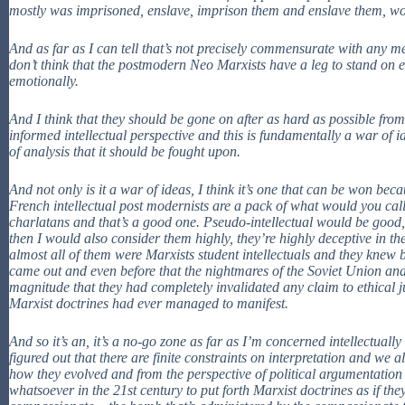
mostly was imprisoned, enslave, imprison them and enslave them, wo
And as far as I can tell that’s not precisely commensurate with any 
don’t think that the postmodern Neo Marxists have a leg to stand on eth
emotionally.
And I think that they should be gone on after as hard as possible from
informed intellectual perspective and this is fundamentally a war of ide
of analysis that it should be fought upon.
And not only is it a war of ideas, I think it’s one that can be won becau
French intellectual post modernists are a pack of what would you call
charlatans and that’s a good one. Pseudo-intellectual would be good
then I would also consider them highly, they’re highly deceptive in the
almost all of them were Marxists student intellectuals and they knew
came out and even before that the nightmares of the Soviet Union an
magnitude that they had completely invalidated any claim to ethical ju
Marxist doctrines had ever managed to manifest.
And so it’s an, it’s a no-go zone as far as I’m concerned intellectuall
figured out that there are finite constraints on interpretation and we
how they evolved and from the perspective of political argumentation 
whatsoever in the 21st century to put forth Marxist doctrines as if th