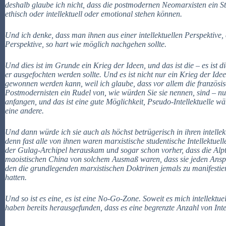
deshalb glaube ich nicht, dass die postmodernen Neomarxisten ein S
ethisch oder intellektuell oder emotional stehen können.
Und ich denke, dass man ihnen aus einer intellektuellen Perspektive, e
Perspektive, so hart wie möglich nachgehen sollte.
Und dies ist im Grunde ein Krieg der Ideen, und das ist die – es ist 
er ausgefochten werden sollte. Und es ist nicht nur ein Krieg der Ideen
gewonnen werden kann, weil ich glaube, dass vor allem die französisc
Postmodernisten ein Rudel von, wie würden Sie sie nennen, sind – n
anfangen, und das ist eine gute Möglichkeit, Pseudo-Intellektuelle w
eine andere.
Und dann würde ich sie auch als höchst betrügerisch in ihren intellek
denn fast alle von ihnen waren marxistische studentische Intellektuelle
der Gulag-Archipel herauskam und sogar schon vorher, dass die Alp
maoistischen China von solchem Ausmaß waren, dass sie jeden Anspr
den die grundlegenden marxistischen Doktrinen jemals zu manifestier
hatten.
Und so ist es eine, es ist eine No-Go-Zone. Soweit es mich intellektuell 
haben bereits herausgefunden, dass es eine begrenzte Anzahl von Inte