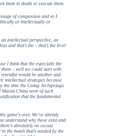
rk them to death or execute them.
message of compassion and so I
ically or intellectually or
 an intellectual perspective, an
as and that’s the – that’s the level
se I think that the especially the
 them – well we could start with
, resentful would be another and
ir intellectual strategies because
 by the time the Gulag Archipelago
d Maoist China were of such
stification that the fundamental
y the game’s over. We’ve already
 also understand why those exist and
there’s absolutely no excuse
ey’re the bomb that’s needed by the