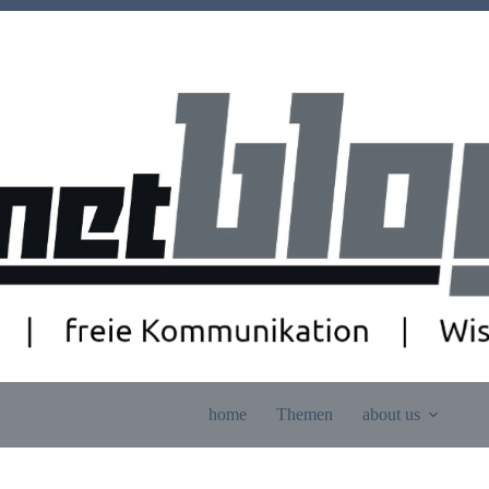
home
Themen
about us