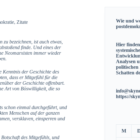
Wie und wo
okratie
,
Zitate
postdemok
n zu bezeichnen, ist auch etwas,
Hier finde
h abstoßend finde. Und eines der
systemisch
rne Neomarxisten immer wieder
Entwicklun
ben.
Analysen u
politischen
he Kenntnis der Geschichte des
Schatten de
en, dass er Mitgefühl für die
genüber der Geschichte offenbart.
ne Art von Böswilligkeit, die so
info@skyne
https://sky
s schon einmal durchgeführt, und
ückten Menschen auf der ganzen
hmen, versklaven, einsperren und
M
 Botschaft des Mitgefühls, und