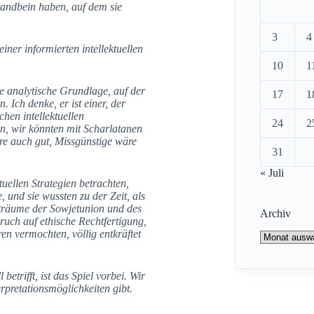
tandbein haben, auf dem sie
3
4
iner informierten intellektuellen
10
1
die analytische Grundlage, auf der
17
1
. Ich denke, er ist einer, der
hen intellektuellen
24
2
un, wir könnten mit Scharlatanen
äre auch gut, Missgünstige wäre
31
« Juli
tuellen Strategien betrachten,
, und sie wussten zu der Zeit, als
träume der Sowjetunion und des
Archiv
uch auf ethische Rechtfertigung,
en vermochten, völlig entkräftet
Archiv
betrifft, ist das Spiel vorbei. Wir
rpretationsmöglichkeiten gibt.