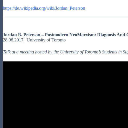
https://de.wikipedia.org/wiki/Jordan_Peterson
Jordan B. Peterson –
Postmodern NeoMarxism: Diagnosis And 
28.06.2017 | University of Toronto
Talk at a meeting hosted by the University of Toronto’s Students in S