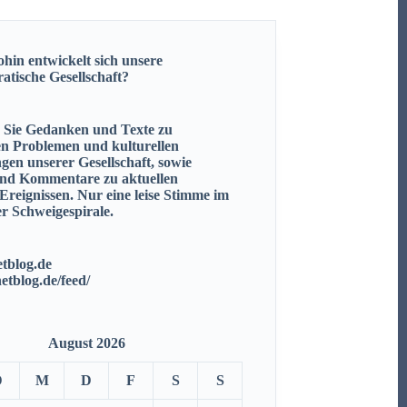
hin entwickelt sich unsere
ratische
Gesellschaft?
n Sie Gedanken und Texte zu
en Problemen und kulturellen
gen unserer Gesellschaft, sowie
nd Kommentare zu aktuellen
 Ereignissen.
Nur eine leise Stimme im
r Schweigespirale.
tblog.de
netblog.de/feed/
August 2026
D
M
D
F
S
S