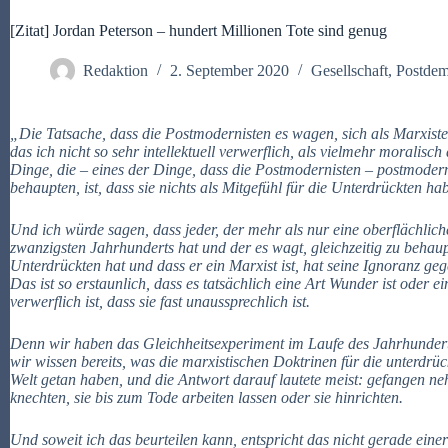
[Zitat] Jordan Peterson – hundert Millionen Tote sind genug
Redaktion
2. September 2020
Gesellschaft
,
Postdem
„Die Tatsache, dass die Postmodernisten es wagen, sich als Marxiste
das ich nicht so sehr intellektuell verwerflich, als vielmehr moralisc
Dinge, die – eines der Dinge, dass die Postmodernisten – postmode
behaupten, ist, dass sie nichts als Mitgefühl für die Unterdrückten ha
Und ich würde sagen, dass jeder, der mehr als nur eine oberflächlic
zwanzigsten Jahrhunderts hat und der es wagt, gleichzeitig zu behaupt
Unterdrückten hat und dass er ein Marxist ist, hat seine Ignoranz ge
Das ist so erstaunlich, dass es tatsächlich eine Art Wunder ist oder ei
verwerflich ist, dass sie fast unaussprechlich ist.
Denn wir haben das Gleichheitsexperiment im Laufe des Jahrhundert
wir wissen bereits, was die marxistischen Doktrinen für die unterdr
Welt getan haben, und die Antwort darauf lautete meist: gefangen ne
knechten, sie bis zum Tode arbeiten lassen oder sie hinrichten.
Und soweit ich das beurteilen kann, entspricht das nicht gerade einer