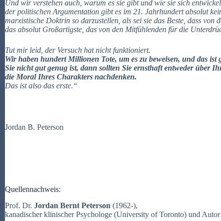
Und wir verstehen auch, warum es sie gibt und wie sie sich entwicke
der politischen Argumentation gibt es im 21. Jahrhundert absolut kei
marxistische Doktrin so darzustellen, als sei sie das Beste, dass von 
das absolut Großartigste, das von den Mitfühlenden für die Unterdrü
Tut mir leid, der Versuch hat nicht funktioniert.
Wir haben hundert Millionen Tote, um es zu beweisen, und das ist
Sie nicht gut genug ist, dann sollten Sie ernsthaft entweder über Ih
die Moral Ihres Charakters nachdenken.
Das ist also das erste.“
Jordan B. Peterson
Quellennachweis:
Prof. Dr.
Jordan Bernt Peterson
(1962-),
kanadischer klinischer Psychologe (University of Toronto) und Autor