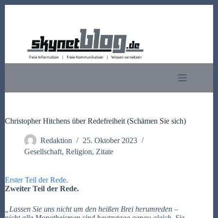
Zum
Inhalt
springen
Christopher Hitchens über Redefreiheit (Schämen Sie sich)
Redaktion
25. Oktober 2023
Gesellschaft
,
Religion
,
Zitate
Erster Teil der Rede.
Zweiter Teil der Rede.
„Lassen Sie uns nicht um den heißen Brei herumreden –
nicht alle Monotheismen sind heutzutage genau gleich. Sie