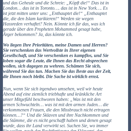
und das Geheule und die Schreie: „Köpft die!“ Das ist in
London… das ist in Toronto…. das ist in New York…. Es
ist jetzt mitten unter uns: „Enthauptet die!“ „Enthauptet
die, die den Islam karikieren!“ Werden sie wegen
Hassreden verhaftet? Nein. Könnte ich für das, was ich
gerade über den Propheten Mohammed gesagt habe,
Ärger bekommen? Ja, das könnte ich.
Wo liegen Ihre Prioritäten, meine Damen und Herren?
Sie verschenken das Wertvollste in Ihrer eigenen
Gesellschaft, und Sie verschenken es kampflos, und Sie
loben sogar die Leute, die Ihnen das Recht absprechen
wollen, sich dagegen zu wehren. Schämen Sie sich,
während Sie das tun. Machen Sie das Beste aus der Zeit,
die Ihnen noch bleibt. Die Sache ist wirklich ernst.
Nun, wenn Sie sich irgendwo umsehen, weil wir heute
Abend auf eine ziemlich triebhafte und kränkliche Art
unser Mitgefühl beschworen haben: „Was ist mit den
armen Schwuchteln… was ist mit den armen Juden… die
verkommenen Frauen, die den Missbrauch nicht ertragen
können…?“ Und die Sklaven und ihre Nachkommen und
die Stämme, die es nicht geschafft haben und denen gesagt
wurde, dass ihr Land verwirkt sei. Suchen Sie, wo immer
Sie wollen, nach der Rechtfertigung der Sklaverei, der