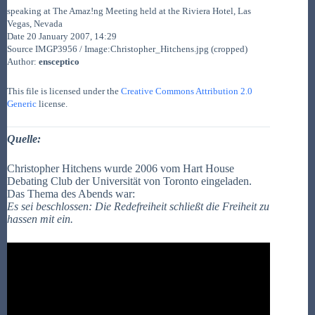
speaking at The Amaz!ng Meeting held at the Riviera Hotel, Las
Vegas, Nevada
Date 20 January 2007, 14:29
Source IMGP3956 / Image:Christopher_Hitchens.jpg (cropped)
Author:
ensceptico
This file is licensed under the
Creative Commons
Attribution 2.0
Generic
license.
Quelle:
Christopher Hitchens wurde 2006 vom Hart House
Debating Club der Universität von Toronto eingeladen.
Das Thema des Abends war:
Es sei beschlossen: Die Redefreiheit schließt die Freiheit zu
hassen mit ein.