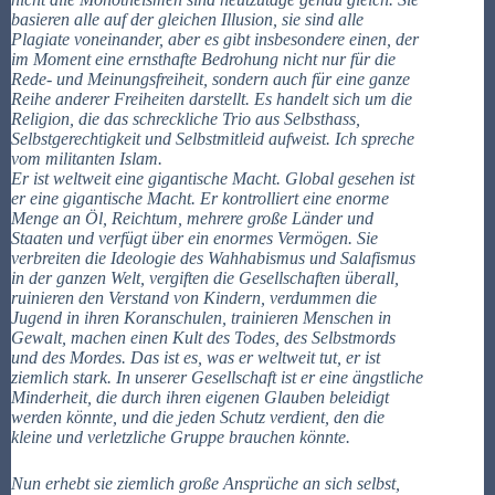
basieren alle auf der gleichen Illusion, sie sind alle
Plagiate voneinander, aber es gibt insbesondere einen, der
im Moment eine ernsthafte Bedrohung nicht nur für die
Rede- und Meinungsfreiheit, sondern auch für eine ganze
Reihe anderer Freiheiten darstellt. Es handelt sich um die
Religion, die das schreckliche Trio aus Selbsthass,
Selbstgerechtigkeit und Selbstmitleid aufweist. Ich spreche
vom militanten Islam.
Er ist weltweit eine gigantische Macht. Global gesehen ist
er eine gigantische Macht. Er kontrolliert eine enorme
Menge an Öl, Reichtum, mehrere große Länder und
Staaten und verfügt über ein enormes Vermögen. Sie
verbreiten die Ideologie des Wahhabismus und Salafismus
in der ganzen Welt, vergiften die Gesellschaften überall,
ruinieren den Verstand von Kindern, verdummen die
Jugend in ihren Koranschulen, trainieren Menschen in
Gewalt, machen einen Kult des Todes, des Selbstmords
und des Mordes. Das ist es, was er weltweit tut, er ist
ziemlich stark. In unserer Gesellschaft ist er eine ängstliche
Minderheit, die durch ihren eigenen Glauben beleidigt
werden könnte, und die jeden Schutz verdient, den die
kleine und verletzliche Gruppe brauchen könnte.
Nun erhebt sie ziemlich große Ansprüche an sich selbst,