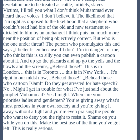
revelation are to be treated as cattle, infidels, slaves
Victims, I’ll tell you what I don’t think Muhammad ever
heard those voices, I don’t believe it. The likelihood that
I’m right as opposed to the likelihood that a shepherd who
couldn’t read had bits of the old and new testament re-
dictated to him by an archangel I think puts me much more
near the position of being objectively correct. But who is
the one under threat? The person who promulgates this and
says „I better listen because if I don’t I’m in danger“ or me,
who thinks this is so silly you can even publish a cartoon
about it. And up go the placards and up go the yells and the
howls and the screams, „Behead those!“ This is in
London… this is in Toronto…. this is in New York…. It’s
right in our midst now, „Behead those!“ „Behead those
who cartoon Islam!“ Do they get arrested for hate speech?
No.. Might I get in trouble for what I’ve just said about the
prophet Muhammad? Yes I might. Where are your
priorities ladies and gentlemen? You’re giving away what’s
most precious in your own society and you’re giving it
away without a fight and you’re even praising the people
who want to deny you the right to resist it. Shame on you
while you do this. Make the best use of the time you’ve got
left. This is really serious.