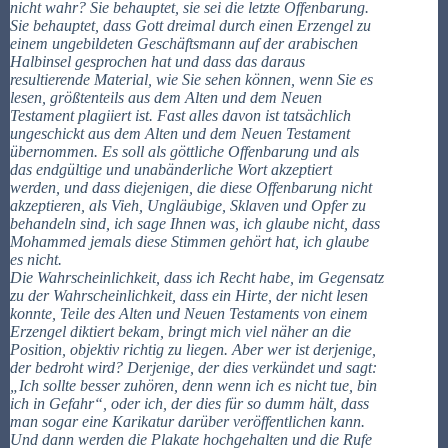
nicht wahr? Sie behauptet, sie sei die letzte Offenbarung.
Sie behauptet, dass Gott dreimal durch einen Erzengel zu
einem ungebildeten Geschäftsmann auf der arabischen
Halbinsel gesprochen hat und dass das daraus
resultierende Material, wie Sie sehen können, wenn Sie es
lesen, größtenteils aus dem Alten und dem Neuen
Testament plagiiert ist. Fast alles davon ist tatsächlich
ungeschickt aus dem Alten und dem Neuen Testament
übernommen. Es soll als göttliche Offenbarung und als
das endgültige und unabänderliche Wort akzeptiert
werden, und dass diejenigen, die diese Offenbarung nicht
akzeptieren, als Vieh, Ungläubige, Sklaven und Opfer zu
behandeln sind, ich sage Ihnen was, ich glaube nicht, dass
Mohammed jemals diese Stimmen gehört hat, ich glaube
es nicht.
Die Wahrscheinlichkeit, dass ich Recht habe, im Gegensatz
zu der Wahrscheinlichkeit, dass ein Hirte, der nicht lesen
konnte, Teile des Alten und Neuen Testaments von einem
Erzengel diktiert bekam, bringt mich viel näher an die
Position, objektiv richtig zu liegen. Aber wer ist derjenige,
der bedroht wird? Derjenige, der dies verkündet und sagt:
„Ich sollte besser zuhören, denn wenn ich es nicht tue, bin
ich in Gefahr“, oder ich, der dies für so dumm hält, dass
man sogar eine Karikatur darüber veröffentlichen kann.
Und dann werden die Plakate hochgehalten und die Rufe