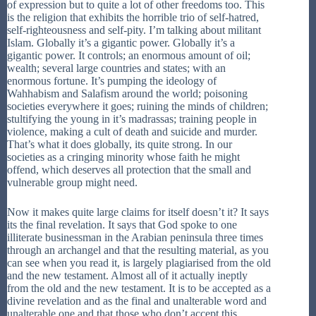
of expression but to quite a lot of other freedoms too. This
is the religion that exhibits the horrible trio of self-hatred,
self-righteousness and self-pity. I’m talking about militant
Islam. Globally it’s a gigantic power. Globally it’s a
gigantic power. It controls; an enormous amount of oil;
wealth; several large countries and states; with an
enormous fortune. It’s pumping the ideology of
Wahhabism and Salafism around the world; poisoning
societies everywhere it goes; ruining the minds of children;
stultifying the young in it’s madrassas; training people in
violence, making a cult of death and suicide and murder.
That’s what it does globally, its quite strong. In our
societies as a cringing minority whose faith he might
offend, which deserves all protection that the small and
vulnerable group might need.
Now it makes quite large claims for itself doesn’t it? It says
its the final revelation. It says that God spoke to one
illiterate businessman in the Arabian peninsula three times
through an archangel and that the resulting material, as you
can see when you read it, is largely plagiarised from the old
and the new testament. Almost all of it actually ineptly
from the old and the new testament. It is to be accepted as a
divine revelation and as the final and unalterable word and
unalterable one and that those who don’t accept this