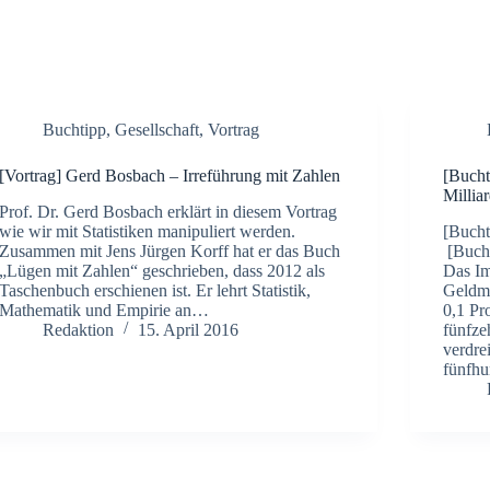
Buchtipp
,
Gesellschaft
,
Vortrag
[Vortrag] Gerd Bosbach – Irreführung mit Zahlen
[Bucht
Millia
Prof. Dr. Gerd Bosbach erklärt in diesem Vortrag
wie wir mit Statistiken manipuliert werden.
[Buch
Zusammen mit Jens Jürgen Korff hat er das Buch
[Bucht
„Lügen mit Zahlen“ geschrieben, dass 2012 als
Das Im
Taschenbuch erschienen ist. Er lehrt Statistik,
Geldma
Mathematik und Empirie an…
0,1 Pr
Redaktion
15. April 2016
fünfze
verdre
fünfh