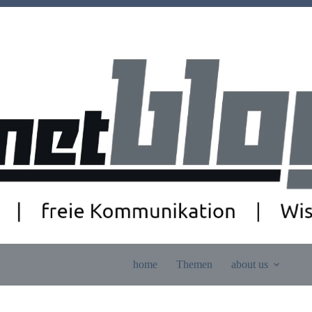
home
Themen
about us