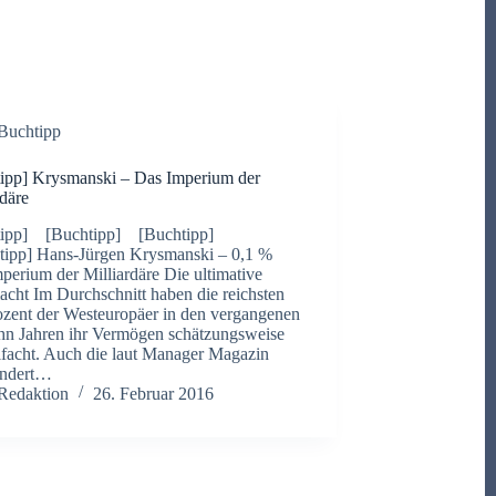
Buchtipp
ipp] Krysmanski – Das Imperium der
rdäre
tipp] [Buchtipp] [Buchtipp]
ipp] Hans-Jürgen Krysmanski – 0,1 %
perium der Milliardäre Die ultimative
cht Im Durchschnitt haben die reichsten
ozent der Westeuropäer in den vergangenen
hn Jahren ihr Vermögen schätzungsweise
ifacht. Auch die laut Manager Magazin
undert…
Redaktion
26. Februar 2016