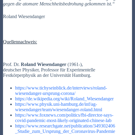
gegen die atomare Menschheitsbedrohung gekommen ist.“
Roland Wiesendanger
Quellennachweis:
Prof. Dr.
Roland Wiesendanger
(1961-),
deutscher Physiker, Professor für Experimentelle
Festkörperphysik an der Universität Hamburg.
https://www.tichyseinblick.de/interviews/roland-
wiesendanger-ursprung-corona/
https://de.wikipedia.org/wiki/Roland_Wiesendanger
https://www.physik.uni-hamburg.de/inf/ag-
wiesendanger/team/wiesendanger-roland.html
https://www.foxnews.com/politics/fbi-director-says-
covid-pandemic-most-likely-originated-chinese-lab
https://www.researchgate.net/publication/349302406
_Studie_zum_Ursprung_der_Coronavirus-Pandemie