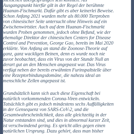
Ausgangspunkt hierfür gilt in der Regel der berühmte
Huanan-Fischmarkt. Dafür gibt es aber keinerlei Beweise.
Schon Anfang 2021 wurden mehr als 80.000 Tierproben
von chinesischer Seite untersucht ohne Hinweis auf ein
Zwischenwirtstier. Auch auf dem Huanan-Fischmarkt
wurden Proben genommen, jedoch ohne Befund, wie der
ehemalige Direktor der chinesischen Centers for Disease
Control and Prevention, George Gao, bereits im Mai 2020
erklärte. Von Anfang an stand die Zoonose-Theorie auf
ganz, ganz wackligen Beinen, denn es wurde noch nie
zuvor beobachtet, dass ein Virus von der Stunde Null an
derart gut an den Menschen angepasst war. Das Virus
verfügt neben der bereits erwähnten Furinspaltstelle über
eine Rezeptorbindungsdomäne, die nahezu ideal an
menschliche Zellen angepasst ist.
Grundsätzlich kann sich auch diese Eigenschaft bei
natürlich vorkommenden Corona-Viren entwickeln.
Tatsächlich gibt es jedoch mindestens sechs Auffälligkeiten
in der Gensequenz von SARS-CoV-2, und die
Gesamtwahrscheinlichkeit, dass alle gleichzeitig in der
Natur entstanden sind, und dies in abnormal kurzer Zeit,
ist verschwindend gering. Es spricht alles gegen einen
natürlichen Ursprung. Dazu gehört, dass man bisher