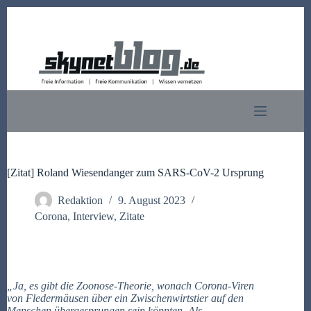
Zum
Inhalt
springen
[Zitat] Roland Wiesendanger zum SARS-CoV-2 Ursprung
Redaktion
9. August 2023
Corona
,
Interview
,
Zitate
„Ja, es gibt die Zoonose-Theorie, wonach Corona-Viren
von Fledermäusen über ein Zwischenwirtstier auf den
Menschen übergesprungen sein könnten. Als