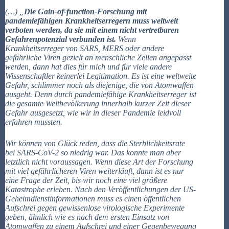
(…) „
Die Gain-of-function-Forschung mit
pandemiefähigen Krankheitserregern muss weltweit
verboten werden, da sie mit einem nicht vertretbaren
Gefahrenpotenzial verbunden ist.
Wenn
Krankheitserreger von SARS, MERS oder andere
gefährliche Viren gezielt an menschliche Zellen angepasst
werden, dann hat dies für mich und für viele andere
Wissenschaftler keinerlei Legitimation. Es ist eine weltweite
Gefahr, schlimmer noch als diejenige, die von Atomwaffen
ausgeht. Denn durch pandemiefähige Krankheitserreger ist
die gesamte Weltbevölkerung innerhalb kurzer Zeit dieser
Gefahr ausgesetzt, wie wir in dieser Pandemie leidvoll
erfahren mussten.
Wir können von Glück reden, dass die Sterblichkeitsrate
bei SARS-CoV-2 so niedrig war. Das konnte man aber
letztlich nicht voraussagen. Wenn diese Art der Forschung
mit viel gefährlicheren Viren weiterläuft, dann ist es nur
eine Frage der Zeit, bis wir noch eine viel größere
Katastrophe erleben. Nach den Veröffentlichungen der US-
Geheimdienstinformationen muss es einen öffentlichen
Aufschrei gegen gewissenlose virologische Experimente
geben, ähnlich wie es nach dem ersten Einsatz von
Atomwaffen zu einem Aufschrei und einer Gegenbewegung