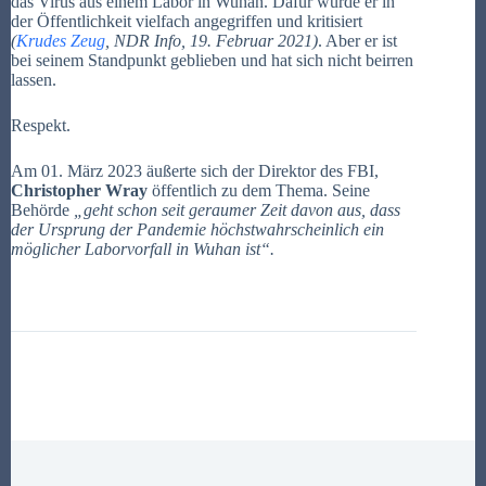
das Virus aus einem Labor in Wuhan. Dafür wurde er in
der Öffentlichkeit vielfach angegriffen und kritisiert
(
Krudes Zeug
, NDR Info, 19. Februar 2021)
. Aber er ist
bei seinem Standpunkt geblieben und hat sich nicht beirren
lassen.
Respekt.
Am 01. März 2023 äußerte sich der Direktor des FBI,
Christopher Wray
öffentlich zu dem Thema. Seine
Behörde
„geht schon seit geraumer Zeit davon aus, dass
der Ursprung der Pandemie höchstwahrscheinlich ein
möglicher Laborvorfall in Wuhan ist“.