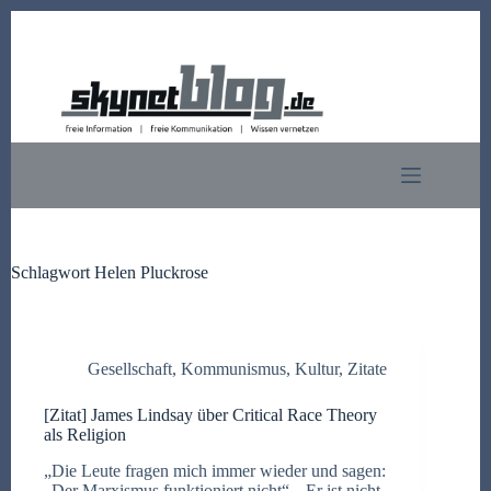
Zum
Inhalt
springen
Schlagwort
Helen Pluckrose
Gesellschaft
,
Kommunismus
,
Kultur
,
Zitate
[Zitat] James Lindsay über Critical Race Theory
als Religion
„Die Leute fragen mich immer wieder und sagen:
„Der Marxismus funktioniert nicht“, „Er ist nicht