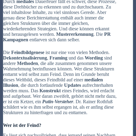
Durch
mediales
Dauerfeuer fällt es schwer, diese Prozesse,
diese Drehbücher zu erkennen und zu durchschauen. Zu
viel inhaltslose Inhalte, zu viel sinnloses Gerede. Aber
genau diese Berichterstattung enthält auch immer die
gleichen Strukturen über die immer gleichen,
wiederkehrenden Strategien. Und diese können erkannt
und herausgelesen werden.
Mustererkennung
. Die
PR
Kampagnen
entlarven sich dann selber.
Die
Feindbildgenese
ist nur eine von vielen Methoden.
Dekontextualisierung
,
Framing
und das
Wording
sind
andere
Methoden
, die alle zusammen genommen unsere
Wahrnehmung beeinflussen können. Wer diese Strukturen
enttarnt wird selbst zum Feind. Denn im Grunde beruht
dieses Weltbild, dieses Feindbild auf einer
medialen
Illusion
, die durch fortlaufende
Updates
aufrechterhalten
werden muss. Das
Konstrukt
eines Feindes, wird erdacht
und aufgebaut. Wer daran zweifelt, gehört nicht mehr dazu,
er ist ein Ketzer, ein
Putin-Versteher
.
Dr. Rainer
Rothfuß
schildert wie es ihm selbst ergangen ist, als er anfing diese
Strukturen zu hinterfragen und zu enttarnen.
Wer ist der Feind?
Es lässt sich nachvollziehen, dass jemand seinen Nachbarn