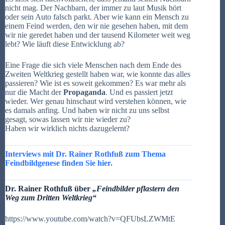
nicht mag. Der Nachbarn, der immer zu laut Musik hört
oder sein Auto falsch parkt. Aber wie kann ein Mensch zu
einem Feind werden, den wir nie gesehen haben, mit dem
wir nie geredet haben und der tausend Kilometer weit weg
lebt? Wie läuft diese Entwicklung ab?
Eine Frage die sich viele Menschen nach dem Ende des
Zweiten Weltkrieg gestellt haben war, wie konnte das alles
passieren? Wie ist es soweit gekommen? Es war mehr als
nur die Macht der
Propaganda
. Und es passiert jetzt
wieder. Wer genau hinschaut wird verstehen können, wie
es damals anfing. Und haben wir nicht zu uns selbst
gesagt, sowas lassen wir nie wieder zu?
Haben wir wirklich nichts dazugelernt?
Interviews mit Dr. Rainer
Rothfuß
zum Thema
Feindbildgenese
finden Sie hier.
Dr. Rainer
Rothf
uß
über
„
Feindbilder pflastern den
Weg zum
Dritten
Weltkrieg
“
https://www.youtube.com/watch?v=QFUbsLZWMtE