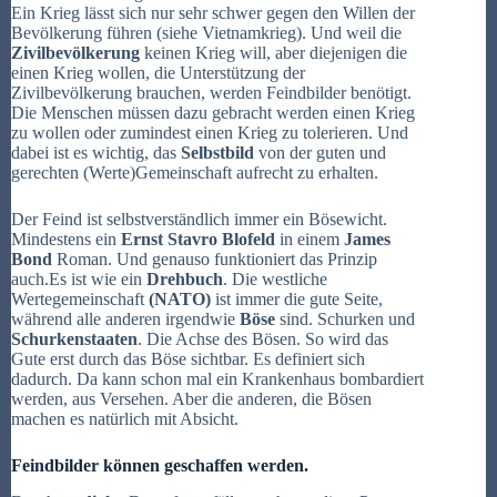
Ein Krieg lässt sich nur sehr schwer gegen den Willen der
Bevölkerung führen (siehe Vietnamkrieg). Und weil die
Zivilbevölkerung
keinen Krieg will, aber diejenigen die
einen Krieg wollen, die Unterstützung der
Zivilbevölkerung brauchen, werden Feindbilder benötigt.
Die Menschen müssen dazu gebracht werden einen Krieg
zu wollen oder zumindest einen Krieg zu tolerieren. Und
dabei ist es wichtig, das
Selbstbild
von der guten und
gerechten (Werte)Gemeinschaft aufrecht zu erhalten.
Der Feind ist selbstverständlich immer ein Bösewicht.
Mindestens ein
Ernst
Stavro
Blofeld
in einem
James
Bond
Roman. Und genauso funktioniert das Prinzip
auch.Es ist wie ein
Drehbuch
. Die westliche
Wertegemeinschaft
(NATO)
ist immer die gute Seite,
während alle anderen irgendwie
Böse
sind. Schurken und
Schurkenstaaten
. Die Achse des Bösen. So wird das
Gute erst durch das Böse sichtbar. Es definiert sich
dadurch. Da kann schon mal ein Krankenhaus bombardiert
werden, aus Versehen. Aber die anderen, die Bösen
machen es natürlich mit Absicht.
Feindbilder können geschaffen werden.