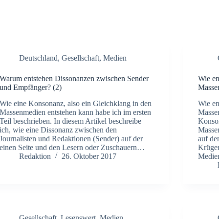
Deutschland
,
Gesellschaft
,
Medien
Warum entstehen Dissonanzen zwischen Sender
Wie en
und Empfänger? (2)
Masse
Wie eine Konsonanz, also ein Gleichklang in den
Wie en
Massenmedien entstehen kann habe ich im ersten
Massen
Teil beschrieben. In diesem Artikel beschreibe
Konson
ich, wie eine Dissonanz zwischen den
Massen
Journalisten und Redaktionen (Sender) auf der
auf de
einen Seite und den Lesern oder Zuschauern…
Krüger
Redaktion
26. Oktober 2017
Medien
Gesellschaft
,
Lesenswert
,
Medien
,