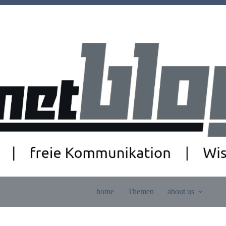
home
Themen
about us