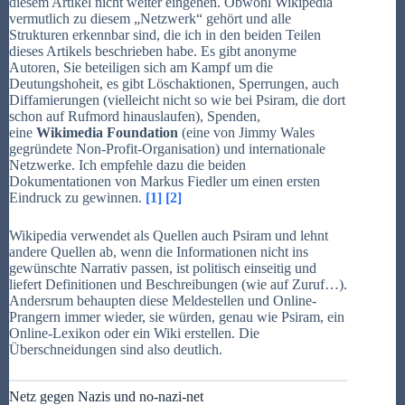
diesem Artikel nicht weiter eingehen. Obwohl Wikipedia
vermutlich zu diesem „Netzwerk“ gehört und alle
Strukturen erkennbar sind, die ich in den beiden Teilen
dieses Artikels beschrieben habe. Es gibt anonyme
Autoren, Sie beteiligen sich am Kampf um die
Deutungshoheit, es gibt Löschaktionen, Sperrungen, auch
Diffamierungen (vielleicht nicht so wie bei Psiram, die dort
schon auf Rufmord hinauslaufen), Spenden,
eine
Wikimedia Foundation
(eine von Jimmy Wales
gegründete Non-Profit-Organisation) und internationale
Netzwerke. Ich empfehle dazu die beiden
Dokumentationen von Markus Fiedler um einen ersten
Eindruck zu gewinnen.
[1]
[2]
Wikipedia verwendet als Quellen auch Psiram und lehnt
andere Quellen ab, wenn die Informationen nicht ins
gewünschte Narrativ passen, ist politisch einseitig und
liefert Definitionen und Beschreibungen (wie auf Zuruf…).
Andersrum behaupten diese Meldestellen und Online-
Prangern immer wieder, sie würden, genau wie Psiram, ein
Online-Lexikon oder ein Wiki erstellen. Die
Überschneidungen sind also deutlich.
Netz gegen Nazis und no-nazi-net