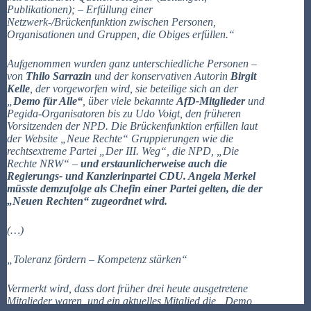
Publikationen); – Erfüllung einer
Netzwerk-/Brückenfunktion zwischen Personen,
Organisationen und Gruppen, die Obiges erfüllen.“
Aufgenommen wurden ganz unterschiedliche Personen –
von
Thilo Sarrazin
und der konservativen Autorin
Birgit
Kelle
, der vorgeworfen wird, sie beteilige sich an der
„
Demo für Alle“
, über viele bekannte
AfD-Mitglieder
und
Pegida-Organisatoren bis zu Udo Voigt, den früheren
Vorsitzenden der NPD. Die Brückenfunktion erfüllen laut
der Website „Neue Rechte“ Gruppierungen wie die
rechtsextreme Partei „Der III. Weg“, die NPD, „Die
Rechte NRW“ –
und erstaunlicherweise auch die
Regierungs- und Kanzlerinpartei CDU. Angela Merkel
müsste demzufolge als Chefin einer Partei gelten, die der
„Neuen Rechten“ zugeordnet wird.
(…)
„Toleranz fördern – Kompetenz stärken“
Vermerkt wird, dass dort früher drei heute ausgetretene
Mitglieder waren, und ein aktuelles Mitglied die „Demo