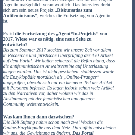
Agentin maßgeblich verantwortlich. Das Interview dreht
sich um sein neues Projekt
„Diskursatlas zum
Antifeminismus“
, welches die Fortsetzung von Agentin
ist.
Es ist die Fortsetzung des „Agent*In-Projekts“ von
2017. Wieso war es nötig, eine neue Seite zu
entwickeln?
Bis zum Sommer 2017 steckten wir unsere Zeit vor allem
in Recherche und juristische Überprüfung der 430 Artikel
auf dem Portal. Wir hatten seinerzeit die Befürchtung, dass
die antifeministischen Anwaltsvereine auf Unterlassung
klagen würden. Das ist nicht geschehen, stattdessen wurde
die Enzyklopädie moralisch als „Online-Pranger“
angegriffen, obwohl sich nur ein kleinerer Teil der Artikel
mit Personen befasste. Es lagen jedoch schon viele Artikel
zu den Narrativen vor, daher wollten wir das in
Abstimmung mit der feministischen und queeren
Community weiterentwickeln.
Was kam Ihnen dann dazwischen?
Die Böll-Stiftung nahm schon nach zwei Wochen die
Online-Enzyklopädie aus dem Netz. Daraufhin entschieden
wir uns, die Gewichtung zu ändern.
Das Portal