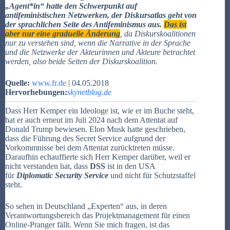
„Agent*in“ hatte den Schwerpunkt auf
antifeministischen Netzwerken, der Diskursatlas geht von
der sprachlichen Seite des Antifeminismus aus.
Das ist
aber nur eine graduelle Änderung
, da Diskurskoalitionen
nur zu verstehen sind, wenn die Narrative in der Sprache
und die Netzwerke der Akteurinnen und Akteure betrachtet
werden, also beide Seiten der Diskurskoalition.
Quelle:
www.fr.de
| 04.05.2018
Hervorhebungen:
skynetblog.de
Dass Herr Kemper ein Ideologe ist, wie er im Buche steht,
hat er auch erneut im Juli 2024 nach dem Attentat auf
Donald Trump bewiesen. Elon Musk hatte geschrieben,
dass die Führung des Secret Service aufgrund der
Vorkommnisse bei dem Attentat zurücktreten müsse.
Daraufhin echauffierte sich Herr Kemper darüber, weil er
nicht verstanden hat, dass
DSS
ist in den USA
für
Diplomatic Security Service
und nicht für Schutzstaffel
steht.
So sehen in Deutschland „Experten“ aus, in deren
Verantwortungsbereich das Projektmanagement für einen
Online-Pranger fällt. Wenn Sie mich fragen, ist das