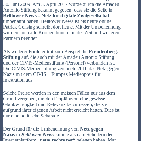
30. Juni 2009. Am 3. April 2017 wurde durch die Amadeu
Antonio Stiftung bekannt gegeben, dass sie die Seite in
Belltower News – Netz für digitale Zivilgesellschaft
umbenannt haben. Belltower News ist bis heute online.
Patrick Gensing schreibt dort heute. Mit der Umbenennung
wurden auch alle Kooperationen mit der Zeit und weiteren
Partnern beendet.
Als weiterer Förderer trat zum Beispiel die
Freudenberg-
Stiftung
auf, die auch mit der Amadeu Antonio Stiftung
und der CIVIS-Medienstiftung (Personel) verbunden ist.
Die CIVIS-Medienstiftung zeichnete 2010 das Netz gegen
Nazis mit dem CIVIS – Europas Medienpreis für
Integration aus.
Solche Preise werden in den meisten Fällen nur aus dem
Grund vergeben, um den Empfängern eine gewisse
Glaubwürdigkeit und Relevanz beizumessen, die sie
aufgrund ihrer eigenen Arbeit nicht erreicht hätten. Dies ist
nur eine politische Scharade.
Der Grund für die Umbenennung von
Netz gegen
Nazis
in
Belltower. News
könnte also am Scheitern der
Internetplattform
„neue-rechte.net“
gelegen haben. Man