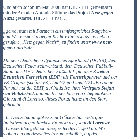
Und auch schon im Mai 2008 hat DIE ZEIT gemeinsam
mit der Amadeu Antonio Stiftung das Projekt
Netz gegen
Nazis
gestartet. DIE ZEIT hat …
„gemeinsam mit Partnern ein umfangreiches Ratgeber-
und Wissensportal gegen Rechtsextremismus ins Leben
gerufen: „Netz gegen Nazis“, zu finden unter
www.netz-
gegen-nazis.de
.
Mit dem Deutschen Olympischen Sportbund (DOSB), dem
Deutschen Feuerwehrverband, dem Deutschen Fußball-
Bund, der DFL Deutschen Fußball Liga, dem
Zweiten
Deutschen Fernsehen (ZDF) als Fernsehpartner
und der
VZ-Gruppe (schülerVZ, studiVZ und meinVZ) als Online-
Partner hat die ZEIT, auf Initiative ihres
Verlegers Stefan
von Holtzbrinck
und nach einer Idee von Chefredakteur
Giovanni di Lorenzo, dieses Portal heute an den Start
gebracht.
„In Deutschland gibt es zum Glück schon viele gute
Initiativen gegen Rechtsextremismus“, sagt
di Lorenzo
:
„Unsere Idee geht ein übergreifendes Projekt an: Wir
wollen ein bundesweites Forum schaffen, auf dem