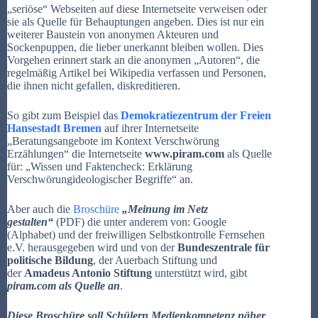
„seriöse“ Webseiten auf diese Internetseite verweisen oder
sie als Quelle für Behauptungen angeben. Dies ist nur ein
weiterer Baustein von anonymen Akteuren und
Sockenpuppen, die lieber unerkannt bleiben wollen. Dies
Vorgehen erinnert stark an die anonymen „Autoren“, die
regelmäßig Artikel bei Wikipedia verfassen und Personen,
die ihnen nicht gefallen, diskreditieren.
So gibt zum Beispiel das
Demokratiezentrum der Freien
Hansestadt Bremen
auf ihrer Internetseite
„Beratungsangebote im Kontext Verschwörung
Erzählungen“ die Internetseite
www.piram.com
als Quelle
für: „Wissen und Faktencheck: Erklärung
Verschwörungideologischer Begriffe“ an.
Aber auch die
Broschüre
„Meinung im Netz
gestalten“
(PDF) die unter anderem von: Google
(Alphabet) und der freiwilligen Selbstkontrolle Fernsehen
e.V. herausgegeben wird und von der
Bundeszentrale für
politische Bildung
, der Auerbach Stiftung und
der
Amadeus Antonio Stiftung
unterstützt wird, gibt
piram.com als Quelle an
.
Diese Broschüre soll Schülern Medienkompetenz näher