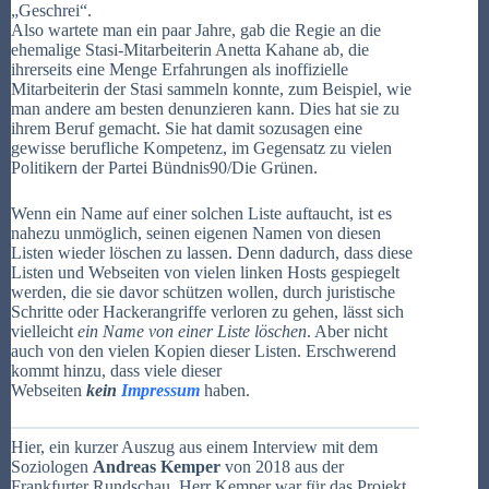
„Geschrei“.
Also wartete man ein paar Jahre, gab die Regie an die
ehemalige Stasi-Mitarbeiterin Anetta Kahane ab, die
ihrerseits eine Menge Erfahrungen als inoffizielle
Mitarbeiterin der Stasi sammeln konnte, zum Beispiel, wie
man andere am besten denunzieren kann. Dies hat sie zu
ihrem Beruf gemacht. Sie hat damit sozusagen eine
gewisse berufliche Kompetenz, im Gegensatz zu vielen
Politikern der Partei Bündnis90/Die Grünen.
Wenn ein Name auf einer solchen Liste auftaucht, ist es
nahezu unmöglich, seinen eigenen Namen von diesen
Listen wieder löschen zu lassen. Denn dadurch, dass diese
Listen und Webseiten von vielen linken Hosts gespiegelt
werden, die sie davor schützen wollen, durch juristische
Schritte oder Hackerangriffe verloren zu gehen, lässt sich
vielleicht
ein Name von einer Liste löschen
. Aber nicht
auch von den vielen Kopien dieser Listen. Erschwerend
kommt hinzu, dass viele dieser
Webseiten
kein
Impressum
haben.
Hier, ein kurzer Auszug aus einem Interview mit dem
Soziologen
Andreas Kemper
von 2018 aus der
Frankfurter Rundschau. Herr Kemper war für das Projekt