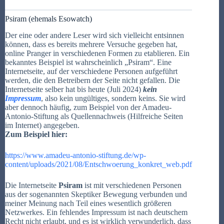
Psiram (ehemals Esowatch)
Der eine oder andere Leser wird sich vielleicht entsinnen
können, dass es bereits mehrere Versuche gegeben hat,
online Pranger in verschiedenen Formen zu etablieren. Ein
bekanntes Beispiel ist wahrscheinlich „Psiram“. Eine
Internetseite, auf der verschiedene Personen aufgeführt
werden, die den Betreibern der Seite nicht gefallen. Die
Internetseite selber hat bis heute (Juli 2024)
kein
Impressum
, also kein ungültiges, sondern keins. Sie wird
aber dennoch häufig, zum Beispiel von der Amadeu-
Antonio-Stiftung als Quellennachweis (Hilfreiche Seiten
im Internet) angegeben.
Zum Beispiel hier:
https://www.amadeu-antonio-stiftung.de/wp-
content/uploads/2021/08/Entschwoerung_konkret_web.pdf
Die Internetseite
Psiram
ist mit verschiedenen Personen
aus der sogenannten Skeptiker Bewegung verbunden und
meiner Meinung nach Teil eines wesentlich größeren
Netzwerkes. Ein fehlendes Impressum ist nach deutschem
Recht nicht erlaubt, und es ist wirklich verwunderlich, dass