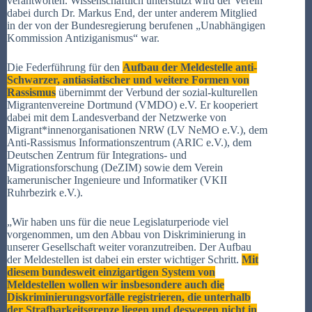
verantworten. Wissenschaftlich unterstützt wird der Verein
dabei durch Dr. Markus End, der unter anderem Mitglied
in der von der Bundesregierung berufenen „Unabhängigen
Kommission Antiziganismus“ war.
Die Federführung für den
Aufbau der Meldestelle anti-
Schwarzer, antiasiatischer und weitere Formen von
Rassismus
übernimmt der Verbund der sozial-kulturellen
Migrantenvereine Dortmund (VMDO) e.V. Er kooperiert
dabei mit dem Landesverband der Netzwerke von
Migrant*innenorganisationen NRW (LV NeMO e.V.), dem
Anti-Rassismus Informationszentrum (ARIC e.V.), dem
Deutschen Zentrum für Integrations- und
Migrationsforschung (DeZIM) sowie dem Verein
kamerunischer Ingenieure und Informatiker (VKII
Ruhrbezirk e.V.).
„Wir haben uns für die neue Legislaturperiode viel
vorgenommen, um den Abbau von Diskriminierung in
unserer Gesellschaft weiter voranzutreiben. Der Aufbau
der Meldestellen ist dabei ein erster wichtiger Schritt.
Mit
diesem bundesweit einzigartigen System von
Meldestellen wollen wir insbesondere auch die
Diskriminierungsvorfälle registrieren, die unterhalb
der Strafbarkeitsgrenze liegen und deswegen nicht in