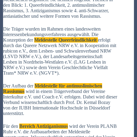
den Blick: 1. Queerfeindlichkeit, 2. antimuslimischer
Rassismus, 3. Antiziganismus sowie 4. anti-Schwarzer,
antiasiatischer und weitere Formen von Rassismus.
Die Träger wurden im Rahmen eines landesweiten
Interessenbekundungsverfahrens ausgewählt. Die
Konzeption der
Meldestelle Queerfeindlichkeit
erfolgt
durch das Queere Netzwerk NRW e.V. in Kooperation mit
rubicon e.V., dem Lesben- und Schwulenverband NRW
(LSVD NRW e.V.), der Landesarbeitsgemeinschaft
Lesben in Nordrhein-Westfalen e.V. (LAG Lesben in
NRW e.V.) sowie dem Verein Geschlechtliche Vielfalt
Trans* NRW e.V. (NGVT*).
Der Aufbau der
Meldestelle für antimuslimischen
Rassismus
wird in einem Trägerverbund der Vereine
Interkultur e.V. und Coach e.V. erfolgen. Dabei wird dieser
Verbund wissenschaftlich durch Prof. Dr. Kemal Bozay
von der IUBH Internationale Hochschule in Düsseldorf
unterstützt.
Für den
Bereich Antiziganismus
wird der Verein PLANB
Ruhr e.V. die Aufbauarbeiten der Meldestelle