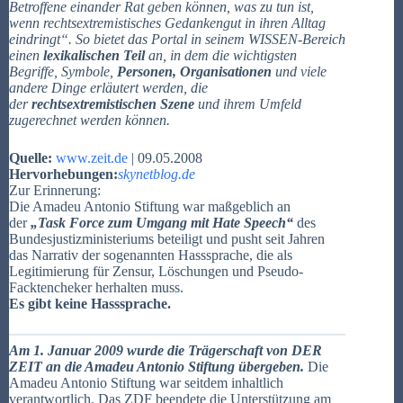
Betroffene einander Rat geben können, was zu tun ist,
wenn rechtsextremistisches Gedankengut in ihren Alltag
eindringt“. So bietet das Portal in seinem WISSEN-Bereich
einen
lexikalischen Teil
an, in dem die wichtigsten
Begriffe, Symbole,
Personen, Organisationen
und viele
andere Dinge erläutert werden, die
der
rechtsextremistischen Szene
und ihrem Umfeld
zugerechnet werden können.
Quelle:
www.zeit.de
| 09.05.2008
Hervorhebungen:
skynetblog.de
Zur Erinnerung:
Die Amadeu Antonio Stiftung war maßgeblich an
der
„Task Force zum Umgang mit Hate Speech“
des
Bundesjustizministeriums beteiligt und pusht seit Jahren
das Narrativ der sogenannten Hasssprache, die als
Legitimierung für Zensur, Löschungen und Pseudo-
Facktencheker herhalten muss.
Es gibt keine Hasssprache.
Am 1. Januar 2009 wurde die Trägerschaft von DER
ZEIT an die Amadeu Antonio Stiftung übergeben.
Die
Amadeu Antonio Stiftung war seitdem inhaltlich
verantwortlich. Das ZDF beendete die Unterstützung am