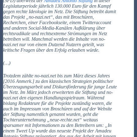
(SPD) überweist der
Amadeu Antonio Stiftung
in dieser
Legislaturperiode jährlich 130.000 Euro für den Kampf
gegen rechte Ideologie im Netz. Die Stiftung betreibt damit
das Projekt „no-nazi.net“, das mit Broschüren,
Recherchen, einer Facebookseite, einem Twitteraccount
und anderen Social-Media-Kanälen Aufklärung über
rechtsradikale und rechtsextreme Strömungen im Netz
betreiben will. Manchmal werden die Inhalte von no-
nazi.net nur von einem Dutzend Nutzern geteilt, was
kritische Fragen über den Erfolg erlauben würde.
(…)
Trotzdem zählte no-nazi.net bis zum März dieses Jahres
[2016 Anmerk.] zu den klassischen Strategien politischer
Überzeugungsarbeit und Diskursförderung für junge Leute
im Netz. Im März jedoch erweiterten die Stiftung und no-
nazi.net den eigenen Handlungsspielraum. Während
bislang Redakteure für die Projekte zuständig waren, die
auch im Impressum von Broschüren und auf der Website
der Stiftung namentlich genannt wurden, geht die
Tochterunternehmung „neue-rechte.net“ weitaus
sparsamer mit Informationen zu den Betreibern um: „In
einem Tweet Up wurde das neueste Projekt der Amadeu
Antonio Stiftung präsentiert, das aus der Arbeit mit jungen