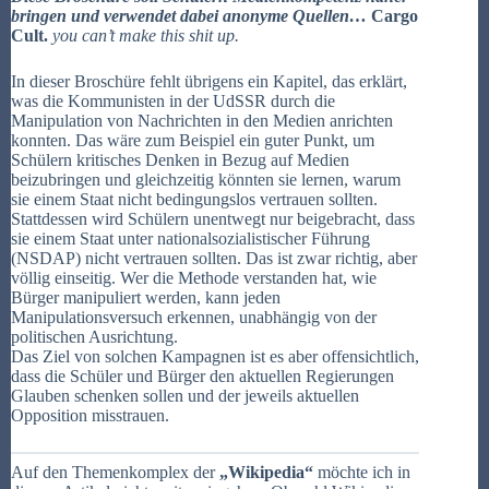
bringen und verwendet dabei anonyme Quellen…
Cargo
Cult.
you can’t make this shit up.
In dieser Broschüre fehlt übrigens ein Kapitel, das erklärt,
was die Kommunisten in der UdSSR durch die
Manipulation von Nachrichten in den Medien anrichten
konnten. Das wäre zum Beispiel ein guter Punkt, um
Schülern kritisches Denken in Bezug auf Medien
beizubringen und gleichzeitig könnten sie lernen, warum
sie einem Staat nicht bedingungslos vertrauen sollten.
Stattdessen wird Schülern unentwegt nur beigebracht, dass
sie einem Staat unter nationalsozialistischer Führung
(NSDAP) nicht vertrauen sollten. Das ist zwar richtig, aber
völlig einseitig. Wer die Methode verstanden hat, wie
Bürger manipuliert werden, kann jeden
Manipulationsversuch erkennen, unabhängig von der
politischen Ausrichtung.
Das Ziel von solchen Kampagnen ist es aber offensichtlich,
dass die Schüler und Bürger den aktuellen Regierungen
Glauben schenken sollen und der jeweils aktuellen
Opposition misstrauen.
Auf den Themenkomplex der
„Wikipedia“
möchte ich in