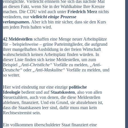
ermöglichte. Vielleicht erinnern Sie sich das nächste Mal
an diesen Fakt, wenn Sie in der Wahlkabine Ihre Kreuze
machen. Die CDU wird auch unter
Friedrich Merz
nichts
verändern, nur
v
ielleicht einige Prozesse
verlangsamen
.
Aber ich bin mir sicher, dass sie den Kurs
um jeden Preis halten wird.
42 Meldestellen
schaffen eine Menge neuer Arbeitsplätze
für – beispielsweise – grüne Parteimitglieder, die aufgrund
ihrer mangelhaften Ausbildung in der freien Wirtschaft
wahrscheinlich keinen Arbeitsplatz finden würden. In
dieser Liste finden sich keine Meldestellen, um zum
Beispiel
„Anti-Christliche“
Vorfälle zu melden,
„Anti-
Deutsche“
oder
„Anti-Maskuline“
Vorfälle zu melden, und
so weiter.
Hier wird eindeutig nur eine einzige
politische
Ideologie
bedient und auf
Staatskosten
, also von allen
Steuerzahlern, auch von denen, die diese Meldestellen
ablehnen, finanziert. Und ein Grund, sie abzulehnen ist,
dass die Staatskassen leer sind, dafür muss man kein
Rechtsextremist sein.
Ein vollkommen überschuldeter Staat finanziert eine