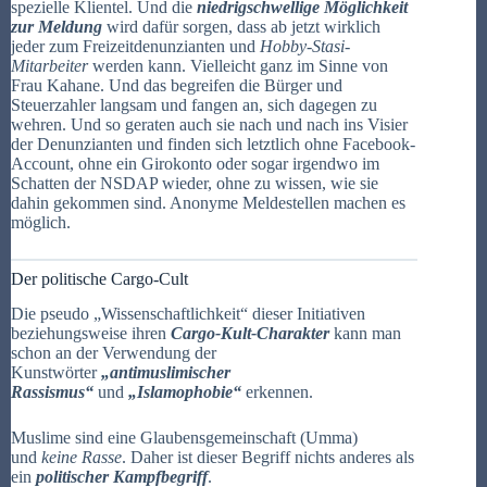
spezielle Klientel. Und die
niedrigschwellige Möglichkeit
zur Meldung
wird dafür sorgen, dass ab jetzt wirklich
jeder zum Freizeitdenunzianten und
Hobby-Stasi-
Mitarbeiter
werden kann. Vielleicht ganz im Sinne von
Frau Kahane. Und das begreifen die Bürger und
Steuerzahler langsam und fangen an, sich dagegen zu
wehren. Und so geraten auch sie nach und nach ins Visier
der Denunzianten und finden sich letztlich ohne Facebook-
Account, ohne ein Girokonto oder sogar irgendwo im
Schatten der NSDAP wieder, ohne zu wissen, wie sie
dahin gekommen sind. Anonyme Meldestellen machen es
möglich.
Der politische Cargo-Cult
Die pseudo „Wissenschaftlichkeit“ dieser Initiativen
beziehungsweise ihren
Cargo-Kult-Charakter
kann man
schon an der Verwendung der
Kunstwörter
„antimuslimischer
Rassismus“
und
„Islamophobie“
erkennen.
Muslime sind eine Glaubensgemeinschaft (Umma)
und
keine Rasse
. Daher ist dieser Begriff nichts anderes als
ein
politischer Kampfbegriff
.