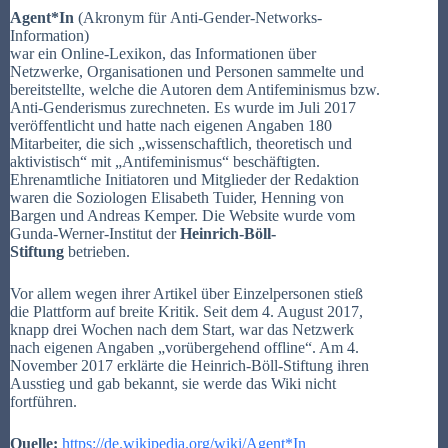
Agent*In
(Akronym für Anti-Gender-Networks-
Information)
war ein Online-Lexikon, das Informationen über
Netzwerke, Organisationen und Personen sammelte und
bereitstellte, welche die Autoren dem Antifeminismus bzw.
Anti-Genderismus zurechneten. Es wurde im Juli 2017
veröffentlicht und hatte nach eigenen Angaben 180
Mitarbeiter, die sich „wissenschaftlich, theoretisch und
aktivistisch“ mit „Antifeminismus“ beschäftigten.
Ehrenamtliche Initiatoren und Mitglieder der Redaktion
waren die Soziologen Elisabeth Tuider, Henning von
Bargen und Andreas Kemper. Die Website wurde vom
Gunda-Werner-Institut der
Heinrich-Böll-
Stiftung
betrieben.
Vor allem wegen ihrer Artikel über Einzelpersonen stieß
die Plattform auf breite Kritik. Seit dem 4. August 2017,
knapp drei Wochen nach dem Start, war das Netzwerk
nach eigenen Angaben „vorübergehend offline“. Am 4.
November 2017 erklärte die Heinrich-Böll-Stiftung ihren
Ausstieg und gab bekannt, sie werde das Wiki nicht
fortführen.
Quelle:
https://de.wikipedia.org/wiki/Agent*In