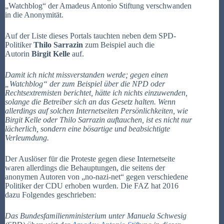
„Watchblog“ der Amadeus Antonio Stiftung verschwanden
in die Anonymität.
Auf der Liste dieses Portals tauchten neben dem SPD-
Politiker
Thilo Sarrazin
zum Beispiel auch die
Autorin
Birgit Kelle
auf.
Damit ich nicht missverstanden werde; gegen einen
„Watchblog“ der zum Beispiel über die NPD oder
Rechtsextremisten berichtet, hätte ich nichts einzuwenden,
solange die Betreiber sich an das Gesetz halten. Wenn
allerdings auf solchen Internetseiten Persönlichkeiten, wie
Birgit Kelle oder Thilo Sarrazin auftauchen, ist es nicht nur
lächerlich, sondern eine bösartige und beabsichtigte
Verleumdung.
Der Auslöser für die Proteste gegen diese Internetseite
waren allerdings die Behauptungen, die seitens der
anonymen Autoren von „no-nazi-net“ gegen verschiedene
Politiker der CDU erhoben wurden. Die FAZ hat 2016
dazu Folgendes geschrieben:
Das Bundesfamilienministerium unter Manuela Schwesig