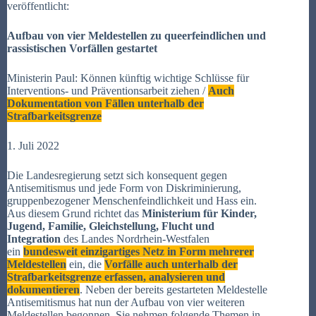
veröffentlicht:
Aufbau von vier Meldestellen zu queerfeindlichen und
rassistischen Vorfällen gestartet
Ministerin Paul: Können künftig wichtige Schlüsse für
Interventions- und Präventionsarbeit ziehen /
Auch
Dokumentation von Fällen unterhalb der
Strafbarkeitsgrenze
1. Juli 2022
Die Landesregierung setzt sich konsequent gegen
Antisemitismus und jede Form von Diskriminierung,
gruppenbezogener Menschenfeindlichkeit und Hass ein.
Aus diesem Grund richtet das
Ministerium für Kinder,
Jugend, Familie, Gleichstellung, Flucht und
Integration
des Landes Nordrhein-Westfalen
ein
bundesweit einzigartiges Netz in Form mehrerer
Meldestellen
ein, die
Vorfälle auch unterhalb der
Strafbarkeitsgrenze erfassen, analysieren und
dokumentieren
. Neben der bereits gestarteten Meldestelle
Antisemitismus hat nun der Aufbau von vier weiteren
Meldestellen begonnen. Sie nehmen folgende Themen in