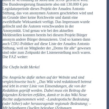
Die Bundesregierung finanzierte also mit 130.000 € pro
Legislaturperiode dieses Projekt der Amadeu Antonio
Stiftung, das von anonymen Autoren geschrieben wird und
im Grunde über keine Reichweite und damit eine
zweifelhafte Wirksamkeit verfügt. Das Impressum wurde
gelöscht und die Autoren verschwanden in der
Anonymität. Und genau wie bei den aktuellen
Meldestellen konnten bereits bei diesem Projekt Bürger
anonym andere Bürger denunzieren. Und so kamen dann
auch CDU-Politiker auf diese Liste der Amadeu Antonio
Stiftung, weil sie Mitglieder der „Demo für alle“ gewesen
sind oder zum Zeitpunkt der Listenerstellung noch waren.
Die FAZ weiter:
Die Chefin heißt Merkel
Die Ansprüche dafür stehen auf der Website und sind
vergleichsweise hoch: „Das Wiki wird redaktionell betreut
und lebt in erster Linie von Einsendungen, die von der
Redaktion geprüft werden. Dabei muss ein Beitrag die
folgenden Kriterien erfüllen, damit er in das Wiki Neue
Rechte aufgenommen wird: –Landespotische Bedeutung
(oder höher) oder herausragende regionale Bedeutung; –
Mit belastbaren Quellen belegbar (Zeitungen,