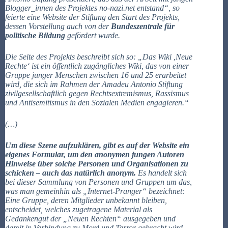
Blogger_innen des Projektes no-nazi.net entstand“, so
feierte eine Website der Stiftung den Start des Projekts,
dessen Vorstellung auch von der
Bundeszentrale für
politische Bildung
gefördert wurde.
Die Seite des Projekts beschreibt sich so: „Das Wiki ,Neue
Rechte‘ ist ein öffentlich zugängliches Wiki, das von einer
Gruppe junger Menschen zwischen 16 und 25 erarbeitet
wird, die sich im Rahmen der Amadeu Antonio Stiftung
zivilgesellschaftlich gegen Rechtsextremismus, Rassismus
und Antisemitismus in den Sozialen Medien engagieren.“
(…)
Um diese Szene aufzuklären, gibt es auf der Website ein
eigenes Formular, um den anonymen jungen Autoren
Hinweise über solche Personen und Organisationen zu
schicken – auch das natürlich anonym.
Es handelt sich
bei dieser Sammlung von Personen und Gruppen um das,
was man gemeinhin als „Internet-Pranger“ bezeichnet:
Eine Gruppe, deren Mitglieder unbekannt bleiben,
entscheidet, welches zugetragene Material als
Gedankengut der „Neuen Rechten“ ausgegeben und
damit in Verbindung zu Mord und Terror gebracht wird.