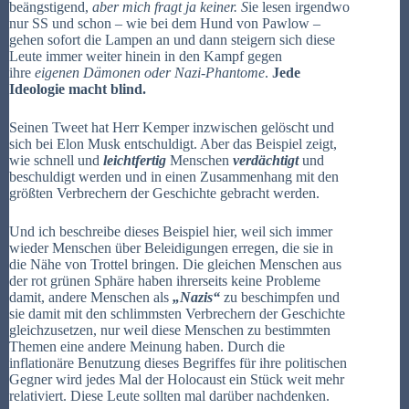
beängstigend,
aber mich fragt ja keiner. S
ie lesen irgendwo
nur SS und schon – wie bei dem Hund von Pawlow –
gehen sofort die Lampen an und dann steigern sich diese
Leute immer weiter hinein in den Kampf gegen
ihre
eigenen Dämonen oder Nazi-Phantome
.
Jede
Ideologie macht blind.
Seinen Tweet hat Herr Kemper inzwischen gelöscht und
sich bei Elon Musk entschuldigt. Aber das Beispiel zeigt,
wie schnell und
leichtfertig
Menschen
verdächtigt
und
beschuldigt werden und in einen Zusammenhang mit den
größten Verbrechern der Geschichte gebracht werden.
Und ich beschreibe dieses Beispiel hier, weil sich immer
wieder Menschen über Beleidigungen erregen, die sie in
die Nähe von Trottel bringen. Die gleichen Menschen aus
der rot grünen Sphäre haben ihrerseits keine Probleme
damit, andere Menschen als
„Nazis“
zu beschimpfen und
sie damit mit den schlimmsten Verbrechern der Geschichte
gleichzusetzen, nur weil diese Menschen zu bestimmten
Themen eine andere Meinung haben. Durch die
inflationäre Benutzung dieses Begriffes für ihre politischen
Gegner wird jedes Mal der Holocaust ein Stück weit mehr
relativiert. Diese Leute sollten mal darüber nachdenken.