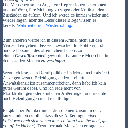
Die Menschen sollen Angst vor Repressionen bekommen
und aufhören, ihre Meinung zu sagen oder Kritik an den
Zuständen zu äußern. Und ich werde es immer wieder und
wieder sagen, aber die Leser dieses Blogs wissen es
bereits,
Wahrheit durch Wiederholung
.
Zum anderen werde ich in diesem Artikel nicht auf den
Verdacht eingehen, dass es inzwischen für Politiker und
andere Personen des öffentlichen Lebens zu
einem
Geschäftsmodell
geworden ist, andere Menschen in
den sozialen Medien
zu verklagen
.
Wenn ich lese, dass Berufspolitiker im Monat mehr als 100
Anzeigen wegen Beleidigung stellen und mit
Anwaltskanzleien zusammenarbeiten, dann habe ich kein
gutes Gefühl dabei. Und ich rede nicht von
Morddrohungen oder ähnlichen Äußerungen und möchte
auch Beleidigungen nicht rechtfertigen.
Es gibt aber Politikerinnen, die so einen Unsinn reden,
tanzen oder verzapfen, dass diese Äußerungen
einen
Shitstorm nach sich ziehen müssen (don’t like the heat, get
out of the kitchen).
Denn normale Menschen ertragen so