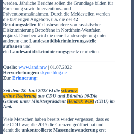
werden. Jährliche Berichte sollen die Grundlage bilden für
Forschung sowie Interventions- und
Präventionsmaßnahmen. Durch die Meldestellen werden
die bisherigen Angebote, u.a. die der
42
Beratungsstellen
für insbesondere von rassistischer
Diskriminierung Betroffene in Nordrhein-Westfalen
ergänzt. Daneben wird die neue Landesregierung unter
anderem eine
Landesantidiskriminierungsstelle
aufbauen
und
ein
Landesantidiskriminierungsgesetz
erarbeiten.
Quelle:
www.land.nrw
| 01.07.2022
Hervorhebungen:
skynetblog.de
Zur
Erinnerung
:
Seit dem 28. Juni 2022 ist die
schwarz-
grüne Regierung
aus CDU und Bündnis 90/Die
Grünen unter Ministerpräsident
Hendrik Wüst
(CDU) im
Amt.
Viele Menschen haben bereits wieder vergessen, dass es
die CDU war, die 2015 die Grenzen geöffnet hat und
damit die
unkontrollierte Masseneinwanderung
erst