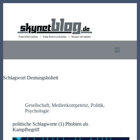
Zum
Inhalt
springen
Schlagwort
Deutungshoheit
Gesellschaft
,
Medienkompetenz
,
Politik
,
Psychologie
politische Schlagworte (1) Phobien als
Kampfbegriff